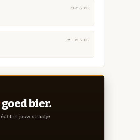
23-11-2018
29-09-2018
goed bier.
écht in jouw straatje