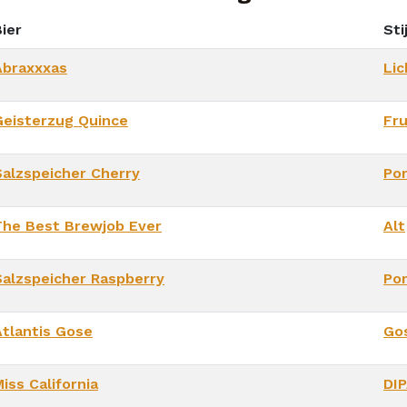
ier
Stij
Abraxxxas
Lic
Geisterzug Quince
Fr
Salzspeicher Cherry
Por
The Best Brewjob Ever
Alt
Salzspeicher Raspberry
Por
Atlantis Gose
Go
iss California
DI