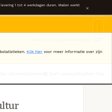
levering 1 tot 4 werkdagen duren. Mailen werkt
×
Ik heb een vraag
Contact
Inloggen
bstatistieken.
Klik hier
voor meer informatie over zijn
Bier adventskalender
Geef cadeau
Shop
Over Ons
ultur