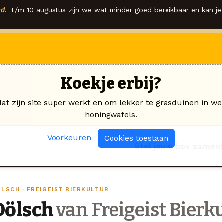
d.
T/m 10 augustus zijn we wat minder goed bereikbaar en kan je 
Koekje erbij?
dat zijn site super werkt en om lekker te grasduinen in we
honingwafels.
Voorkeuren
Cookies toestaan
Stel jouw box samen
ÖLSCH · FREIGEIST BIERKULTUR
Dölsch
van Freigeist Bierk