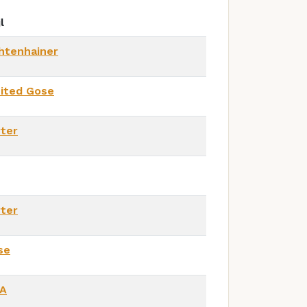
l
htenhainer
uited Gose
ter
ter
se
PA