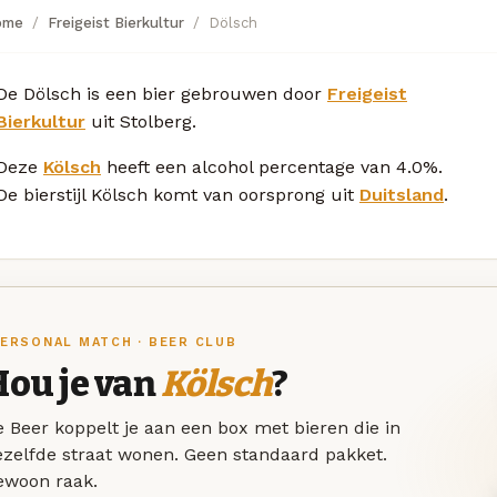
ome
Freigeist Bierkultur
Dölsch
De Dölsch is een bier gebrouwen door
Freigeist
Bierkultur
uit Stolberg.
Deze
Kölsch
heeft een alcohol percentage van 4.0%.
De bierstijl Kölsch komt van oorsprong uit
Duitsland
.
ERSONAL MATCH · BEER CLUB
Hou je van
Kölsch
?
 Beer koppelt je aan een box met bieren die in
ezelfde straat wonen. Geen standaard pakket.
ewoon raak.