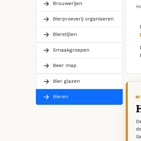
Brouwerijen
H
Bierproeverij organiseren
Bierstijlen
Smaakgroepen
Beer map
Bier glazen
Bieren
P
De
d
G