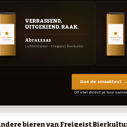
VERRASSEND.
UITGEKIEND. RAAK.
Abraxxxas
Lichtenhainer · Freigeist Bierkultur
Doe de smaaktest 
Of stel direct je box sam
ndere bieren van Freigeist Bierkultu