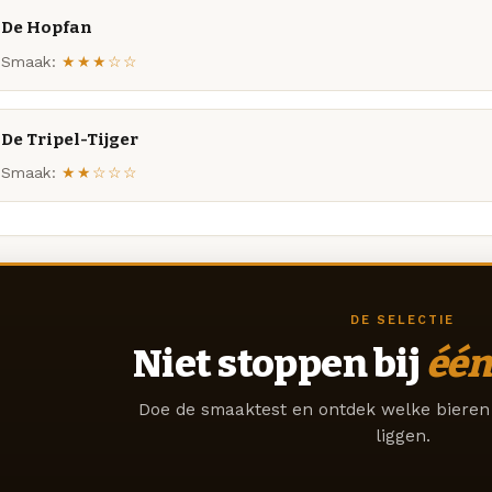
De Hopfan
Smaak:
★★★☆☆
De Tripel-Tijger
Smaak:
★★☆☆☆
DE SELECTIE
Niet stoppen bij
één
Doe de smaaktest en ontdek welke bieren 
liggen.