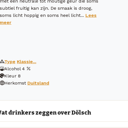
met een neutrale tot moutige geur die soms
subtiel fruitig kan zijn. De smaak is droog,
soms licht hoppig en soms heel licht...
Lees
meer
Type
Klassie...
Alcohol
4
Kleur
8
Herkomst
Duitsland
at drinkers zeggen over Dölsch