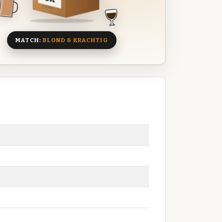
8 BIEREN
MATCH:
BLOND & KRACHTIG