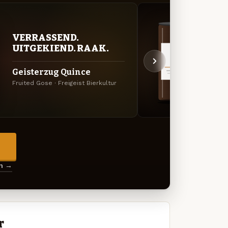
VERRASSEND.
DON
UITGEKIEND. RAAK.
DEC
Geisterzug Quince
Salz
Fruited Gose · Freigeist Bierkultur
Porter 
→
en →
r