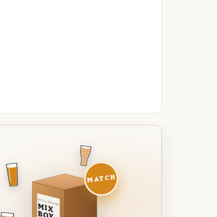
MATCH
DEZE MAAND
MIX
BOX