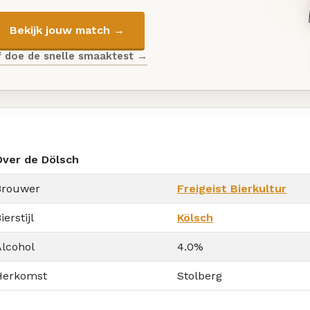
Bekijk jouw match →
f doe de snelle smaaktest →
Over de Dölsch
Brouwer
Freigeist Bierkultur
ierstijl
Kölsch
Alcohol
4.0%
Herkomst
Stolberg