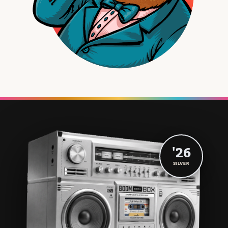
'26
SILVER