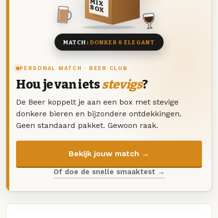
MIX
BOX
8 BIEREN
MATCH:
DONKER & ELEGANT
PERSONAL MATCH · BEER CLUB
Hou je van iets
stevigs
?
De Beer koppelt je aan een box met stevige
donkere bieren en bijzondere ontdekkingen.
Geen standaard pakket. Gewoon raak.
Bekijk jouw match →
Of doe de snelle smaaktest →