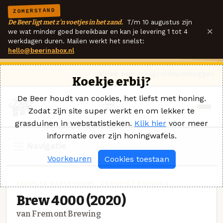
ZOMERSTAND
De Beer ligt met z'n voetjes in het zand.
T/m 10 augustus zijn
×
we wat minder goed bereikbaar en kan je levering 1 tot 4
werkdagen duren. Mailen werkt het snelst:
hello@beerinabox.nl
Ik heb een vraag
Contact
Inloggen
Koekje erbij?
De Beer houdt van cookies, het liefst met honing.
Zodat zijn site super werkt en om lekker te
grasduinen in webstatistieken.
Klik hier
voor meer
informatie over zijn honingwafels.
Navigatie
Voorkeuren
Cookies toestaan
ENGELSE BARLEYWINE · FREMONT BREWING
Brew 4000 (2020)
van Fremont Brewing