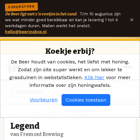
ZOMERSTAND
De Beer ligt met z'n voetjes in het zand.
T/m 10 augustus zijn
×
we wat minder goed bereikbaar en kan je levering 1 tot 4
werkdagen duren. Mailen werkt het snelst:
hello@beerinabox.nl
Ik heb een vraag
Contact
Inloggen
Koekje erbij?
De Beer houdt van cookies, het liefst met honing.
Zodat zijn site super werkt en om lekker te
grasduinen in webstatistieken.
Klik hier
voor meer
informatie over zijn honingwafels.
Navigatie
Voorkeuren
Cookies toestaan
SPECIAALBIER · FREMONT BREWING
Legend
van Fremont Brewing