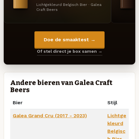
Lichtgekleurd Belgisch Bier · Galea
Craft Beers
Doe de smaaktest →
Of stel direct je box samen →
Andere bieren van Galea Craft
Beers
Bier
Stijl
Galea Grand Cru (2017 - 2023)
Lichtge
kleurd
Belgisc
h Bier