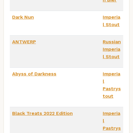
Dark Nun
Imperia
l Stout
ANTWERP
Russian
Imperia
l Stout
Abyss of Darkness
Imperia
l
Pastrys
tout
Black Treats 2022 Edition
Imperia
l
Pastrys