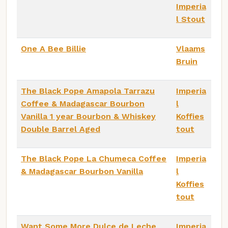
Imperia
l Stout
One A Bee Billie
Vlaams
Bruin
The Black Pope Amapola Tarrazu
Imperia
Coffee & Madagascar Bourbon
l
Vanilla 1 year Bourbon & Whiskey
Koffies
Double Barrel Aged
tout
The Black Pope La Chumeca Coffee
Imperia
& Madagascar Bourbon Vanilla
l
Koffies
tout
Want Some More Dulce de Leche
Imperia