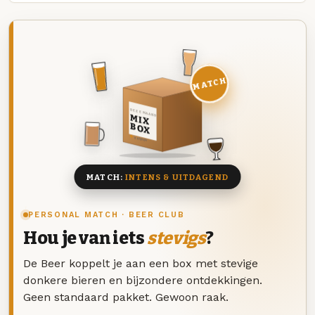
MATCH
DEZE MAAND
MIX
BOX
8 BIEREN
MATCH:
INTENS & UITDAGEND
PERSONAL MATCH · BEER CLUB
Hou je van iets
stevigs
?
De Beer koppelt je aan een box met stevige
donkere bieren en bijzondere ontdekkingen.
Geen standaard pakket. Gewoon raak.