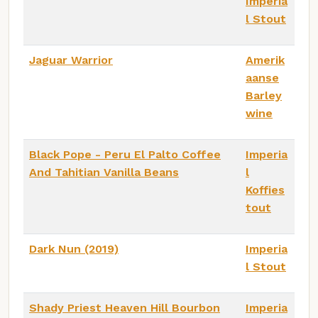
Imperia
l Stout
Jaguar Warrior
Amerik
aanse
Barley
wine
Black Pope - Peru El Palto Coffee
Imperia
And Tahitian Vanilla Beans
l
Koffies
tout
Dark Nun (2019)
Imperia
l Stout
Shady Priest Heaven Hill Bourbon
Imperia