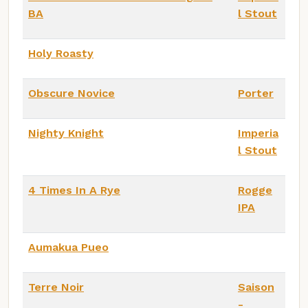
BA
l Stout
Holy Roasty
Obscure Novice
Porter
Nighty Knight
Imperia
l Stout
4 Times In A Rye
Rogge
IPA
Aumakua Pueo
Terre Noir
Saison
-