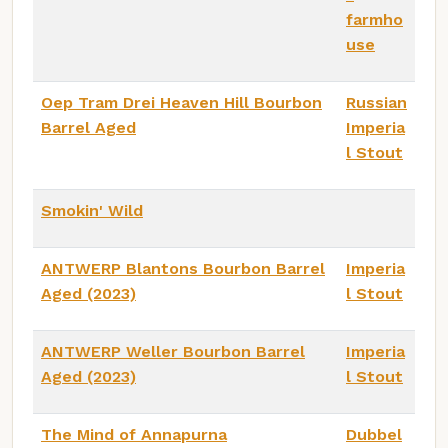
farmho
use
Oep Tram Drei Heaven Hill Bourbon
Russian
Barrel Aged
Imperia
l Stout
Smokin' Wild
ANTWERP Blantons Bourbon Barrel
Imperia
Aged (2023)
l Stout
ANTWERP Weller Bourbon Barrel
Imperia
Aged (2023)
l Stout
The Mind of Annapurna
Dubbel