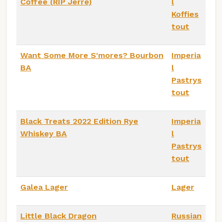
Coffee (RIP Jerre)
l
Koffies
tout
Want Some More S'mores? Bourbon
Imperia
BA
l
Pastrys
tout
Black Treats 2022 Edition Rye
Imperia
Whiskey BA
l
Pastrys
tout
Galea Lager
Lager
Little Black Dragon
Russian