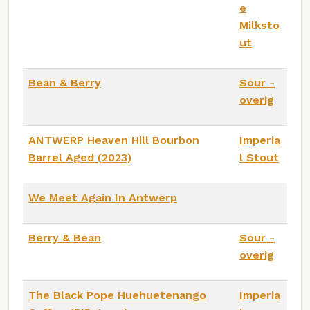
e
Milksto
ut
Bean & Berry
Sour -
overig
ANTWERP Heaven Hill Bourbon
Imperia
Barrel Aged (2023)
l Stout
We Meet Again In Antwerp
Berry & Bean
Sour -
overig
The Black Pope Huehuetenango
Imperia