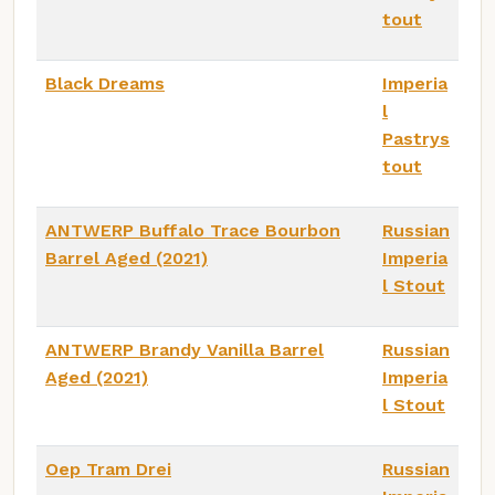
tout
Black Dreams
Imperia
l
Pastrys
tout
ANTWERP Buffalo Trace Bourbon
Russian
Barrel Aged (2021)
Imperia
l Stout
ANTWERP Brandy Vanilla Barrel
Russian
Aged (2021)
Imperia
l Stout
Oep Tram Drei
Russian