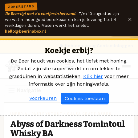
ZOMERSTAND
De Beer ligt met z'n voetjes in het zand.
T/m 10 augustus zijn
×
we wat minder goed bereikbaar en kan je levering 1 tot 4
werkdagen duren. Mailen werkt het snelst:
hello@beerinabox.nl
Ik heb een vraag
Contact
Inloggen
Koekje erbij?
De Beer houdt van cookies, het liefst met honing.
Zodat zijn site super werkt en om lekker te
grasduinen in webstatistieken.
Klik hier
voor meer
informatie over zijn honingwafels.
Navigatie
Voorkeuren
Cookies toestaan
IMPERIAL PASTRYSTOUT · GALEA CRAFT BEERS
Abyss of Darkness Tomintoul
Whisky BA