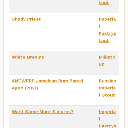
tout
Shady Priest
Imperia
l
Pastrys
tout
White Dreams
Milksto
ut
ANTWERP Jamaican Rum Barrel
Russian
Aged (2021)
Imperia
l Stout
Want Some More S'mores?
Imperia
l
Pastrys