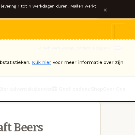
levering 1 tot 4 werkdagen duren. Mailen werkt
×
Ik heb een vraag
Contact
Inloggen
bstatistieken.
Klik hier
voor meer informatie over zijn
Bier adventskalender
Geef cadeau
Shop
Over Ons
aft Beers