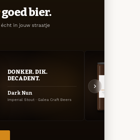
goed bier.
écht in jouw straatje
DON
DONKER. DIK.
DEC
DECADENT.
ANT
Dark Nun
Russia
Imperial Stout · Galea Craft Beers
Beers
→