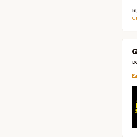
Bi
G
G
Be
F