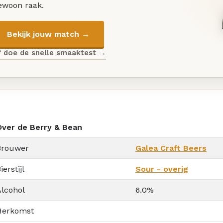
ewoon raak.
Bekijk jouw match →
f doe de snelle smaaktest →
Over de Berry & Bean
Brouwer
Galea Craft Beers
ierstijl
Sour - overig
Alcohol
6.0%
Herkomst