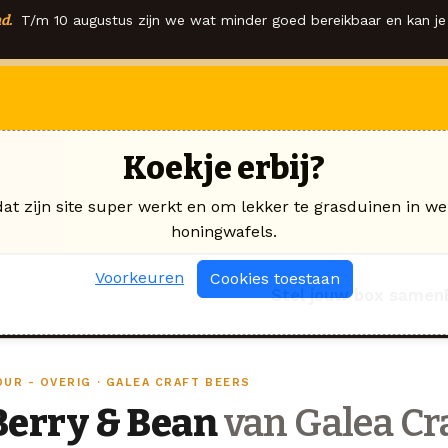
d.
T/m 10 augustus zijn we wat minder goed bereikbaar en kan je 
Koekje erbij?
dat zijn site super werkt en om lekker te grasduinen in we
honingwafels.
Voorkeuren
Cookies toestaan
Stel jouw box samen
OUR - OVERIG · GALEA CRAFT BEERS
Berry & Bean
van Galea Cr