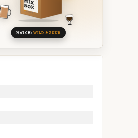
MIX
BOX
8 BIEREN
MATCH:
WILD & ZUUR