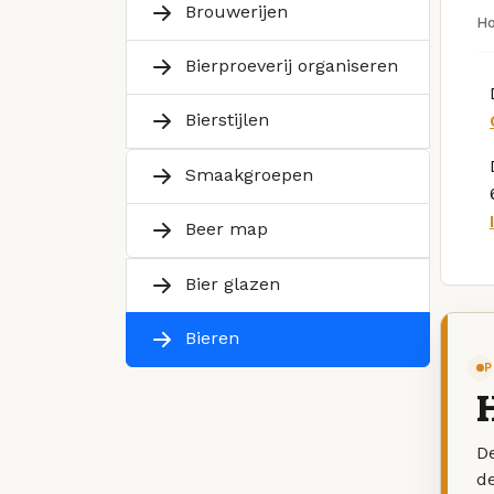
Brouwerijen
H
Bierproeverij organiseren
Bierstijlen
Smaakgroepen
Beer map
Bier glazen
Bieren
P
De
d