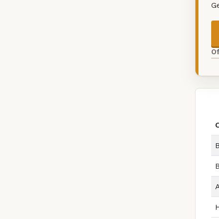
G
O
B