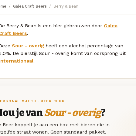
ome
Galea Craft Beers
Berry & Bean
De Berry & Bean is een bier gebrouwen door
Galea
Craft Beers
.
Deze
Sour - overig
heeft een alcohol percentage van
6.0%. De bierstijl Sour - overig komt van oorsprong uit
Internationaal
.
ERSONAL MATCH · BEER CLUB
Hou je van
Sour - overig
?
 Beer koppelt je aan een box met bieren die in
ezelfde straat wonen. Geen standaard pakket.