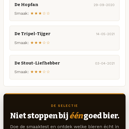
De Hopfan
29-09-2020
Smaak:
★★★☆☆
De Tripel-Tijger
14-05-2021
Smaak:
★★★☆☆
De Stout-Liefhebber
03-04-2021
Smaak:
★★★☆☆
DE SELECTIE
Niet stoppen bij
één
goed bier.
Doe de smaaktest en ontdek welke bieren écht in