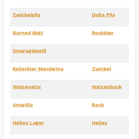
Zwickelpils
Duits Pils
Burned Malt
Rookbier
Smaragdweiß
Kellerbier Mandarina
Zwickel
Weizenator
Weizenbock
Amarillo
Bock
Helles Lager
Helles