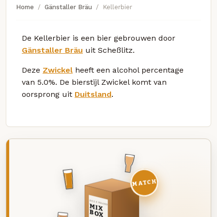
Home
Gänstaller Bräu
Kellerbier
De Kellerbier is een bier gebrouwen door
Gänstaller Bräu
uit Scheßlitz.
Deze
Zwickel
heeft een alcohol percentage
van 5.0%. De bierstijl Zwickel komt van
oorsprong uit
Duitsland
.
MATCH
DEZE MAAND
MIX
BOX