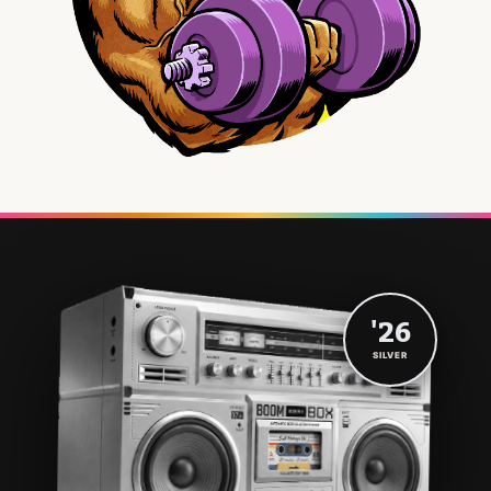
'26
SILVER