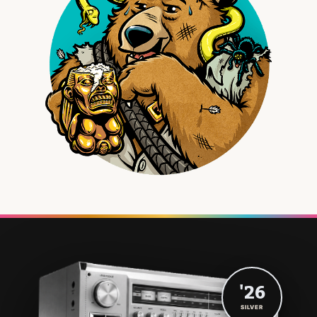
'26
SILVER