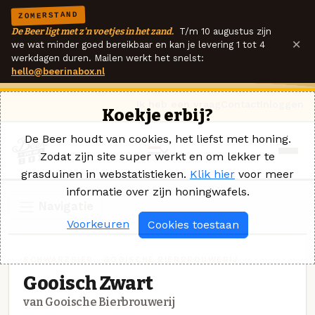
ZOMERSTAND
De Beer ligt met z'n voetjes in het zand.
T/m 10 augustus zijn
×
we wat minder goed bereikbaar en kan je levering 1 tot 4
werkdagen duren. Mailen werkt het snelst:
hello@beerinabox.nl
Ik heb een vraag
Contact
Inloggen
Koekje erbij?
De Beer houdt van cookies, het liefst met honing.
Zodat zijn site super werkt en om lekker te
grasduinen in webstatistieken.
Klik hier
voor meer
informatie over zijn honingwafels.
Navigatie
Voorkeuren
Cookies toestaan
SCHWARZBIER · GOOISCHE BIERBROUWERIJ
Gooisch Zwart
van Gooische Bierbrouwerij