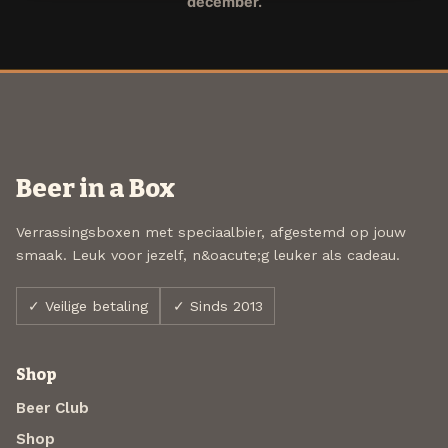
december.
Beer in a Box
Verrassingsboxen met speciaalbier, afgestemd op jouw
smaak. Leuk voor jezelf, n&oacute;g leuker als cadeau.
✓ Veilige betaling
✓ Sinds 2013
Shop
Beer Club
Shop