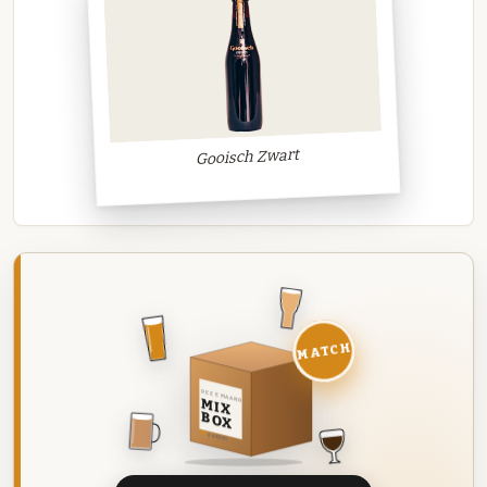
Gooisch Zwart
MATCH
DEZE MAAND
MIX
BOX
8 BIEREN