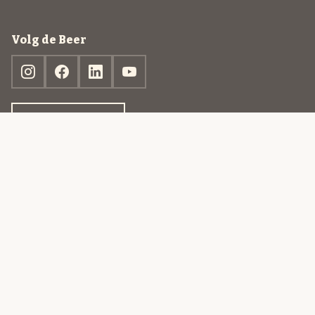
Volg de Beer
Ontdek jouw box
© 2013-2026 Beer in a Box BV