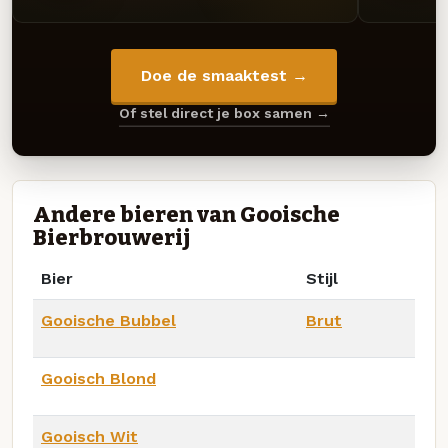
Doe de smaaktest →
Of stel direct je box samen →
Andere bieren van Gooische
Bierbrouwerij
Bier
Stijl
Gooische Bubbel
Brut
Gooisch Blond
Gooisch Wit