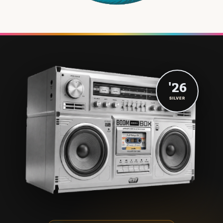
'26
SILVER