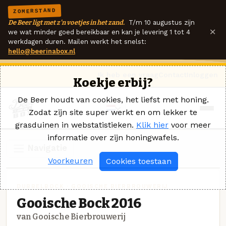
ZOMERSTAND
De Beer ligt met z'n voetjes in het zand.
T/m 10 augustus zijn
×
we wat minder goed bereikbaar en kan je levering 1 tot 4
werkdagen duren. Mailen werkt het snelst:
hello@beerinabox.nl
Ik heb een vraag
Contact
Inloggen
Koekje erbij?
De Beer houdt van cookies, het liefst met honing.
Zodat zijn site super werkt en om lekker te
grasduinen in webstatistieken.
Klik hier
voor meer
informatie over zijn honingwafels.
Navigatie
Voorkeuren
Cookies toestaan
DUBBELBOCK · GOOISCHE BIERBROUWERIJ
Gooische Bock 2016
van Gooische Bierbrouwerij