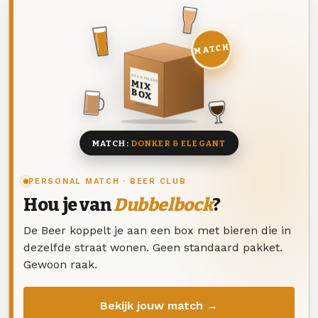
MATCH
DEZE MAAND
MIX
BOX
8 BIEREN
MATCH:
DONKER & ELEGANT
PERSONAL MATCH · BEER CLUB
Hou je van
Dubbelbock
?
De Beer koppelt je aan een box met bieren die in
dezelfde straat wonen. Geen standaard pakket.
Gewoon raak.
Bekijk jouw match →