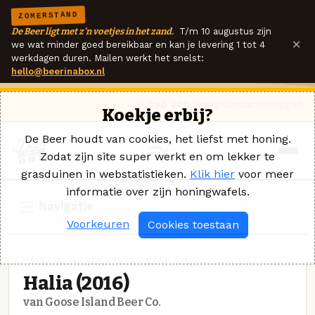
ZOMERSTAND
De Beer ligt met z'n voetjes in het zand.
T/m 10 augustus zijn
×
we wat minder goed bereikbaar en kan je levering 1 tot 4
werkdagen duren. Mailen werkt het snelst:
hello@beerinabox.nl
Ik heb een vraag
Contact
Inloggen
Koekje erbij?
De Beer houdt van cookies, het liefst met honing.
Zodat zijn site super werkt en om lekker te
grasduinen in webstatistieken.
Klik hier
voor meer
informatie over zijn honingwafels.
Navigatie
Voorkeuren
Cookies toestaan
SAISON · GOOSE ISLAND BEER CO.
Halia (2016)
van Goose Island Beer Co.