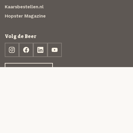
Kaarsbestellen.nl
Hopster Magazine
Volg de Beer
Ontdek jouw box
© 2013-2026 Beer in a Box BV