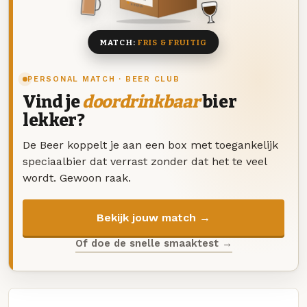
8 BIEREN
MATCH:
FRIS & FRUITIG
PERSONAL MATCH · BEER CLUB
Vind je
doordrinkbaar
bier
lekker?
De Beer koppelt je aan een box met toegankelijk
speciaalbier dat verrast zonder dat het te veel
wordt. Gewoon raak.
Bekijk jouw match →
Of doe de snelle smaaktest →