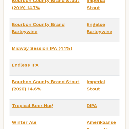
Bourbon County Brand Stout
Imperial
(2019) 14.7%
Stout
Bourbon County Brand
Engelse
Barleywine
Barleywine
Midway Session IPA (4.1%)
Endless IPA
Bourbon County Brand Stout
Imperial
(2020) 14.6%
Stout
Tropical Beer Hug
DIPA
Winter Ale
Amerikaanse