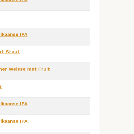
ikaanse IPA
rt Stout
iner Weisse met Fruit
r
ikaanse IPA
ikaanse IPA