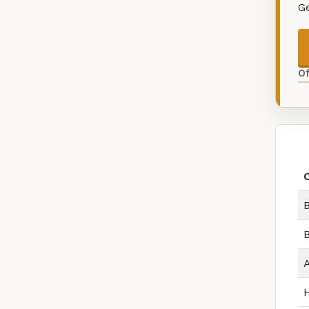
G
O
B