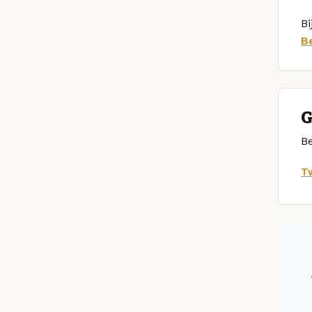
Bi
B
G
Be
Tw