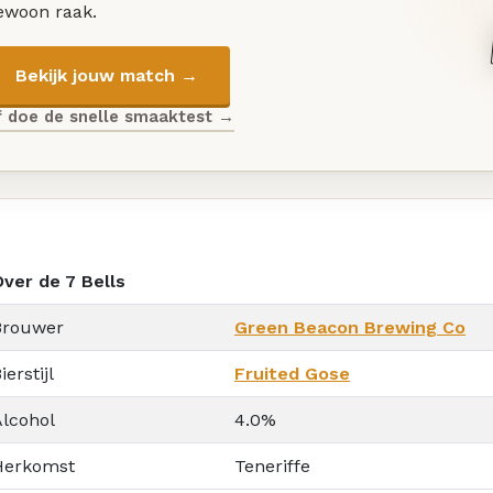
ewoon raak.
Bekijk jouw match →
f doe de snelle smaaktest →
Over de 7 Bells
Brouwer
Green Beacon Brewing Co
ierstijl
Fruited Gose
Alcohol
4.0%
Herkomst
Teneriffe