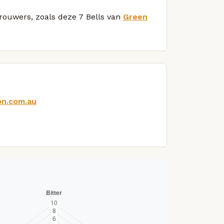
brouwers, zoals deze 7 Bells van
Green
on.com.au