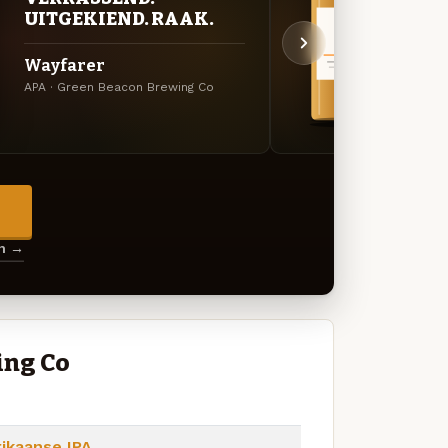
EXP
UITGEKIEND. RAAK.
The 
Wayfarer
Oran
APA · Green Beacon Brewing Co
Amerik
Brewin
→
en →
ing Co
ikaanse IPA