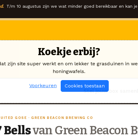
d.
T/m 10 augustus zijn we wat minder goed bereikbaar en kan je 
Koekje erbij?
dat zijn site super werkt en om lekker te grasduinen in we
honingwafels.
Voorkeuren
Cookies toestaan
Stel jouw box samen
RUITED GOSE · GREEN BEACON BREWING CO
7 Bells
van Green Beacon B