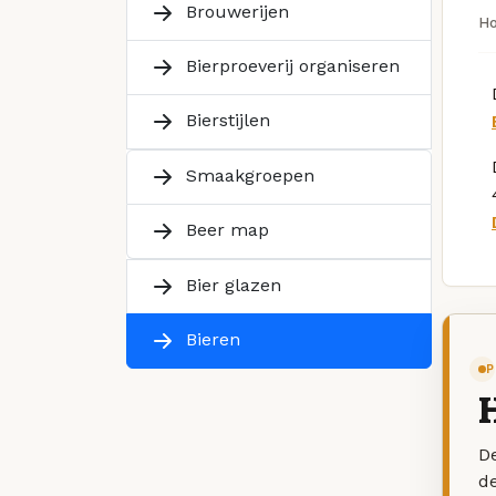
Brouwerijen
H
Bierproeverij organiseren
Bierstijlen
Smaakgroepen
Beer map
Bier glazen
Bieren
P
De
d