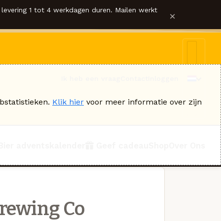
levering 1 tot 4 werkdagen duren. Mailen werkt
×
Ik heb een vraag
Contact
Inloggen
bstatistieken.
Klik hier
voor meer informatie over zijn
Bier adventskalender
Geef cadeau
Shop
Over Ons
rewing Co