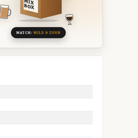
MIX
BOX
8 BIEREN
MATCH:
WILD & ZUUR