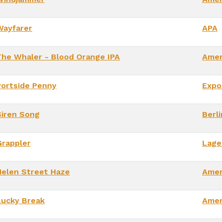
Wayfarer
APA
The Whaler - Blood Orange IPA
Amer
Portside Penny
Expo
Siren Song
Berl
Grappler
Lage
Helen Street Haze
Amer
Lucky Break
Amer