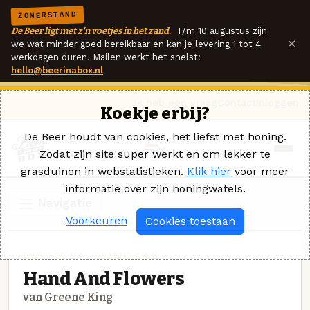
ZOMERSTAND
De Beer ligt met z'n voetjes in het zand.
T/m 10 augustus zijn
×
we wat minder goed bereikbaar en kan je levering 1 tot 4
werkdagen duren. Mailen werkt het snelst:
hello@beerinabox.nl
Ik heb een vraag
Contact
Inloggen
Koekje erbij?
De Beer houdt van cookies, het liefst met honing.
Zodat zijn site super werkt en om lekker te
grasduinen in webstatistieken.
Klik hier
voor meer
informatie over zijn honingwafels.
Navigatie
Voorkeuren
Cookies toestaan
ENGELSE IPA · GREENE KING
Hand And Flowers
van Greene King