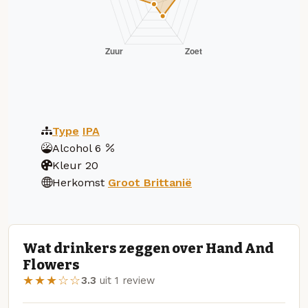
Type
IPA
Alcohol
6
Kleur
20
Herkomst
Groot Brittanië
Wat drinkers zeggen over Hand And
Flowers
★★★☆☆
3.3
uit 1 review