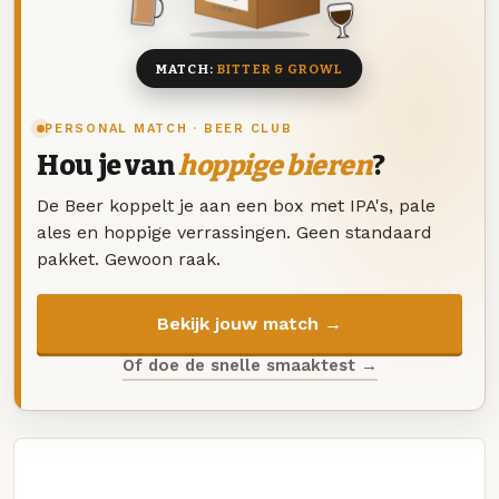
8 BIEREN
MATCH:
BITTER & GROWL
PERSONAL MATCH · BEER CLUB
Hou je van
hoppige bieren
?
De Beer koppelt je aan een box met IPA's, pale
ales en hoppige verrassingen. Geen standaard
pakket. Gewoon raak.
Bekijk jouw match →
Of doe de snelle smaaktest →