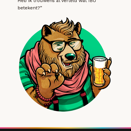
Heb ik trouwens al verteld wat IBU
betekent?”