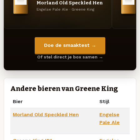
Morland Old Speckled Hen
Engelse Pale Ale · Greene King
Doe de smaaktest →
Of stel direct je box samen →
Andere bieren van Greene King
Bier
Stijl
Morland Old Speckled Hen
Engelse
Pale Ale