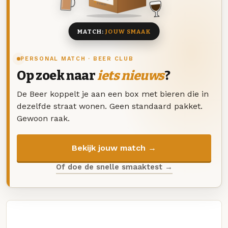
8 BIEREN
MATCH:
JOUW SMAAK
PERSONAL MATCH · BEER CLUB
Op zoek naar
iets nieuws
?
De Beer koppelt je aan een box met bieren die in
dezelfde straat wonen. Geen standaard pakket.
Gewoon raak.
Bekijk jouw match →
Of doe de snelle smaaktest →