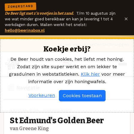
ZOMERSTAND
De Beer ligt met z'n voetjes in het zand.
T/m 10 augustus zijn
×
we wat minder goed bereikbaar en kan je levering 1 tot 4
werkdagen duren. Mailen werkt het snelst:
hello@beerinabox.nl
Ik heb een vraag
Contact
Inloggen
Koekje erbij?
De Beer houdt van cookies, het liefst met honing.
Zodat zijn site super werkt en om lekker te
grasduinen in webstatistieken.
Klik hier
voor meer
informatie over zijn honingwafels.
Navigatie
Voorkeuren
Cookies toestaan
SPECIAALBIER · GREENE KING
St Edmund's Golden Beer
van Greene King