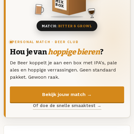
MIX
BOX
8 BIEREN
MATCH:
BITTER & GROWL
PERSONAL MATCH · BEER CLUB
Hou je van
hoppige bieren
?
De Beer koppelt je aan een box met IPA's, pale
ales en hoppige verrassingen. Geen standaard
pakket. Gewoon raak.
Bekijk jouw match →
Of doe de snelle smaaktest →