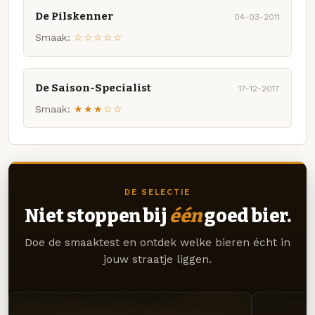
De Pilskenner
04-03-2011
Smaak:
☆☆☆☆☆
De Saison-Specialist
17-12-2017
Smaak:
★★★☆☆
DE SELECTIE
Niet stoppen bij
één
goed bier.
Doe de smaaktest en ontdek welke bieren écht in
jouw straatje liggen.