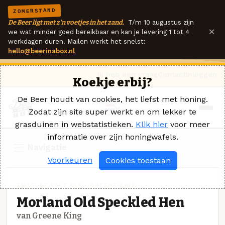
ZOMERSTAND
De Beer ligt met z'n voetjes in het zand.
T/m 10 augustus zijn
×
we wat minder goed bereikbaar en kan je levering 1 tot 4
werkdagen duren. Mailen werkt het snelst:
hello@beerinabox.nl
Ik heb een vraag
Contact
Inloggen
Koekje erbij?
De Beer houdt van cookies, het liefst met honing.
Zodat zijn site super werkt en om lekker te
grasduinen in webstatistieken.
Klik hier
voor meer
informatie over zijn honingwafels.
Navigatie
Voorkeuren
Cookies toestaan
ENGELSE PALE ALE · GREENE KING
Morland Old Speckled Hen
van Greene King