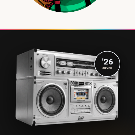
'26
SILVER