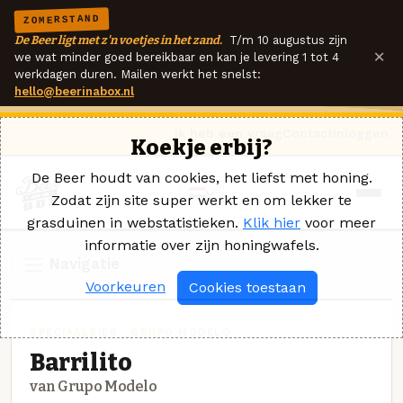
ZOMERSTAND
De Beer ligt met z'n voetjes in het zand.
T/m 10 augustus zijn
×
we wat minder goed bereikbaar en kan je levering 1 tot 4
werkdagen duren. Mailen werkt het snelst:
hello@beerinabox.nl
Ik heb een vraag
Contact
Inloggen
Koekje erbij?
De Beer houdt van cookies, het liefst met honing.
Zodat zijn site super werkt en om lekker te
grasduinen in webstatistieken.
Klik hier
voor meer
informatie over zijn honingwafels.
Navigatie
Voorkeuren
Cookies toestaan
SPECIAALBIER · GRUPO MODELO
Barrilito
van Grupo Modelo