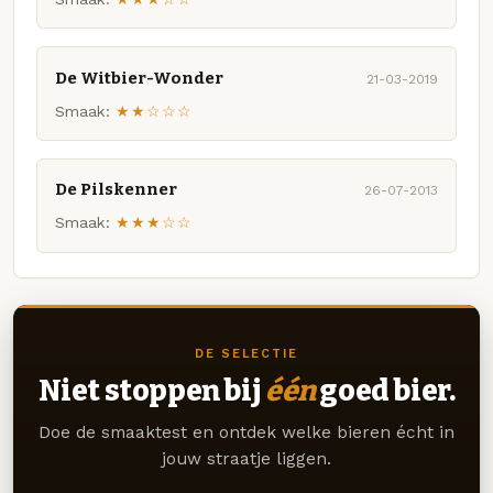
De Witbier-Wonder
21-03-2019
Smaak:
★★☆☆☆
De Pilskenner
26-07-2013
Smaak:
★★★☆☆
DE SELECTIE
Niet stoppen bij
één
goed bier.
Doe de smaaktest en ontdek welke bieren écht in
jouw straatje liggen.