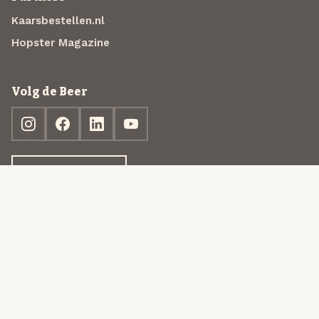
Kaarsbestellen.nl
Hopster Magazine
Volg de Beer
Ontdek jouw box
© 2013-2026 Beer in a Box BV