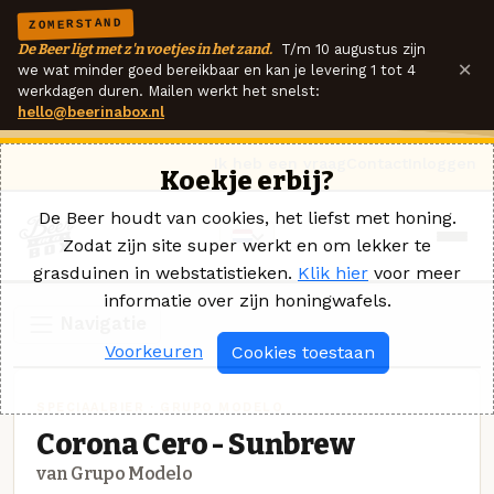
ZOMERSTAND
De Beer ligt met z'n voetjes in het zand.
T/m 10 augustus zijn
×
we wat minder goed bereikbaar en kan je levering 1 tot 4
werkdagen duren. Mailen werkt het snelst:
hello@beerinabox.nl
Ik heb een vraag
Contact
Inloggen
Koekje erbij?
De Beer houdt van cookies, het liefst met honing.
Zodat zijn site super werkt en om lekker te
grasduinen in webstatistieken.
Klik hier
voor meer
informatie over zijn honingwafels.
Navigatie
Voorkeuren
Cookies toestaan
SPECIAALBIER · GRUPO MODELO
Corona Cero - Sunbrew
van Grupo Modelo