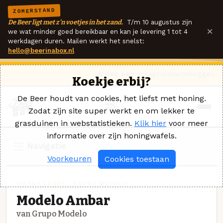
ZOMERSTAND
De Beer ligt met z'n voetjes in het zand.
T/m 10 augustus zijn
×
we wat minder goed bereikbaar en kan je levering 1 tot 4
werkdagen duren. Mailen werkt het snelst:
hello@beerinabox.nl
Ik heb een vraag
Contact
Inloggen
Koekje erbij?
De Beer houdt van cookies, het liefst met honing.
Zodat zijn site super werkt en om lekker te
grasduinen in webstatistieken.
Klik hier
voor meer
informatie over zijn honingwafels.
Navigatie
Voorkeuren
Cookies toestaan
VIENNA LAGER · GRUPO MODELO
Modelo Ambar
van Grupo Modelo