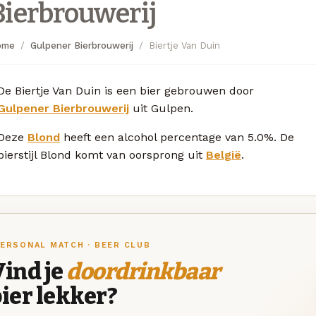
Bierbrouwerij
ome
Gulpener Bierbrouwerij
Biertje Van Duin
De Biertje Van Duin is een bier gebrouwen door
Gulpener Bierbrouwerij
uit Gulpen.
Deze
Blond
heeft een alcohol percentage van 5.0%. De
bierstijl Blond komt van oorsprong uit
België
.
ERSONAL MATCH · BEER CLUB
ind je
doordrinkbaar
ier lekker?