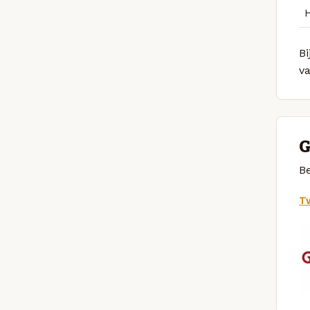
Bi
v
G
Be
Tw