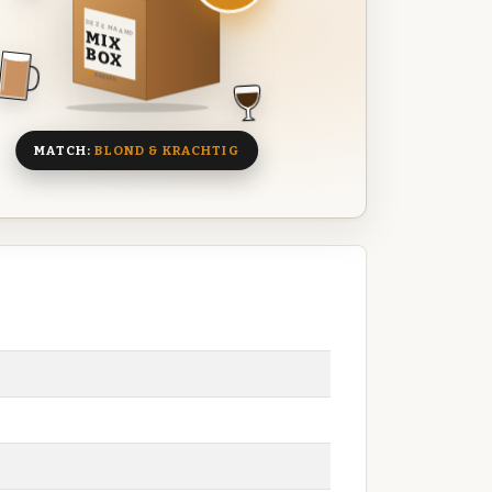
DEZE MAAND
MIX
BOX
8 BIEREN
MATCH:
BLOND & KRACHTIG