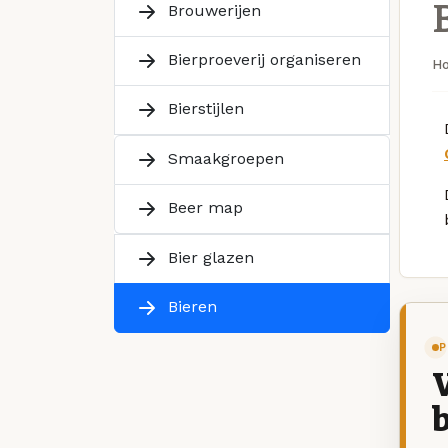
Brouwerijen
Bierproeverij organiseren
H
Bierstijlen
Smaakgroepen
Beer map
Bier glazen
Bieren
P
V
b