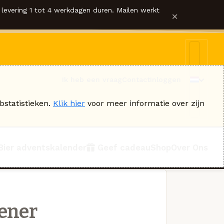
levering 1 tot 4 werkdagen duren. Mailen werkt
×
Ik heb een vraag
Contact
Inloggen
bstatistieken.
Klik hier
voor meer informatie over zijn
Bier adventskalender
Geef cadeau
Shop
Over Ons
ener