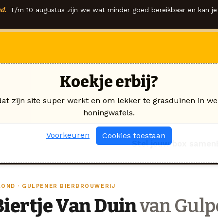
d.
T/m 10 augustus zijn we wat minder goed bereikbaar en kan je 
Koekje erbij?
dat zijn site super werkt en om lekker te grasduinen in we
honingwafels.
Voorkeuren
Cookies toestaan
Stel jouw box samen
LOND · GULPENER BIERBROUWERIJ
Biertje Van Duin
van Gulp