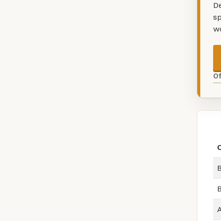
De
sp
w
O
B