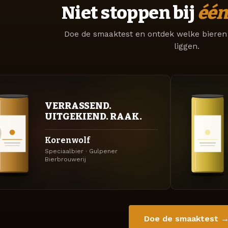
Niet stoppen bij
één
Doe de smaaktest en ontdek welke bieren 
liggen.
VERRASSEND.
UITGEKIEND. RAAK.
Korenwolf
Speciaalbier · Gulpener
Bierbrouwerij
Doe de smaaktest 