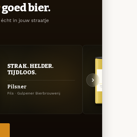
goed bier.
écht in jouw straatje
STRAK. HELDER.
STR
TIJDLOOS.
TIJ
Pilsner
Chât
Pils · Gulpener Bierbrouwerij
Pils ·
→