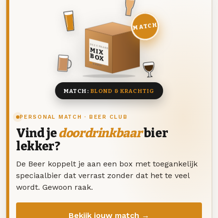
MATCH
DEZE MAAND
MIX
BOX
8 BIEREN
MATCH:
BLOND & KRACHTIG
PERSONAL MATCH · BEER CLUB
Vind je
doordrinkbaar
bier
lekker?
De Beer koppelt je aan een box met toegankelijk
speciaalbier dat verrast zonder dat het te veel
wordt. Gewoon raak.
Bekijk jouw match →