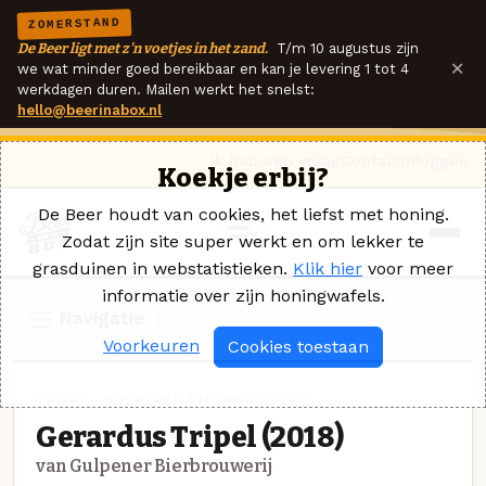
ZOMERSTAND
De Beer ligt met z'n voetjes in het zand.
T/m 10 augustus zijn
×
we wat minder goed bereikbaar en kan je levering 1 tot 4
werkdagen duren. Mailen werkt het snelst:
hello@beerinabox.nl
Ik heb een vraag
Contact
Inloggen
Koekje erbij?
De Beer houdt van cookies, het liefst met honing.
Zodat zijn site super werkt en om lekker te
grasduinen in webstatistieken.
Klik hier
voor meer
informatie over zijn honingwafels.
Navigatie
Voorkeuren
Cookies toestaan
TRIPEL · GULPENER BIERBROUWERIJ
Gerardus Tripel (2018)
van Gulpener Bierbrouwerij