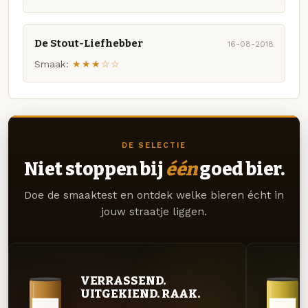
De Stout-Liefhebber
16-08-2018
Smaak:
★★★☆☆
DE SELECTIE
Niet stoppen bij
één
goed bier.
Doe de smaaktest en ontdek welke bieren écht in
jouw straatje liggen.
VERRASSEND.
UITGEKIEND. RAAK.