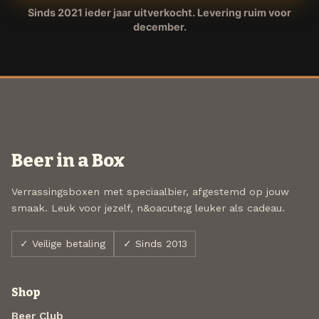
Sinds 2021 ieder jaar uitverkocht. Levering ruim voor
december.
Beer in a Box
Verrassingsboxen met speciaalbier, afgestemd op jouw
smaak. Leuk voor jezelf, n&oacute;g leuker als cadeau.
✓ Veilige betaling
✓ Sinds 2013
Shop
Beer Club