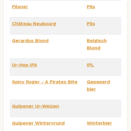
Pilsner
Pils
Château Neubourg
Pils
Gerardus Blond
Belgisch
Blond
Ur-Hop IPA
IPL
Spicy Roger - A Pirates Bite
Gepeperd
bier
Gulpener Ur-Weizen
Gulpener Wintervrund
Winterbier