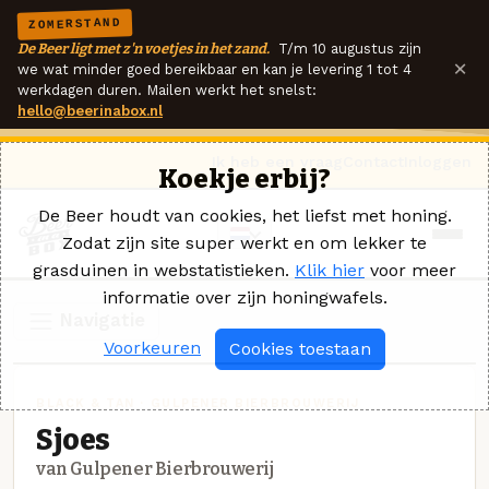
ZOMERSTAND
De Beer ligt met z'n voetjes in het zand.
T/m 10 augustus zijn
×
we wat minder goed bereikbaar en kan je levering 1 tot 4
werkdagen duren. Mailen werkt het snelst:
hello@beerinabox.nl
Ik heb een vraag
Contact
Inloggen
Koekje erbij?
De Beer houdt van cookies, het liefst met honing.
Zodat zijn site super werkt en om lekker te
grasduinen in webstatistieken.
Klik hier
voor meer
informatie over zijn honingwafels.
Navigatie
Voorkeuren
Cookies toestaan
BLACK & TAN · GULPENER BIERBROUWERIJ
Sjoes
van Gulpener Bierbrouwerij