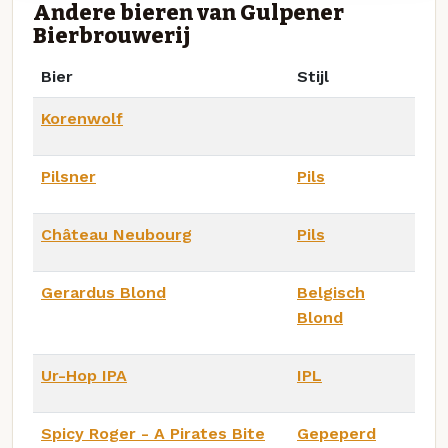
Andere bieren van Gulpener
Bierbrouwerij
Bier
Stijl
Korenwolf
Pilsner
Pils
Château Neubourg
Pils
Gerardus Blond
Belgisch
Blond
Ur-Hop IPA
IPL
Spicy Roger - A Pirates Bite
Gepeperd