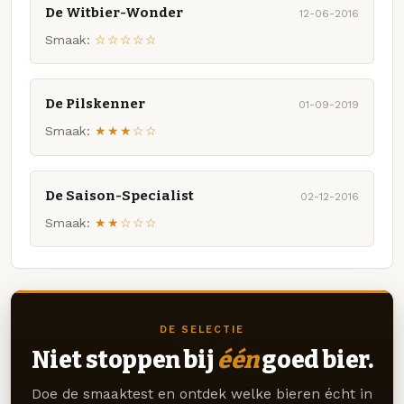
De Witbier-Wonder
12-06-2016
Smaak:
☆☆☆☆☆
De Pilskenner
01-09-2019
Smaak:
★★★☆☆
De Saison-Specialist
02-12-2016
Smaak:
★★☆☆☆
DE SELECTIE
Niet stoppen bij
één
goed bier.
Doe de smaaktest en ontdek welke bieren écht in