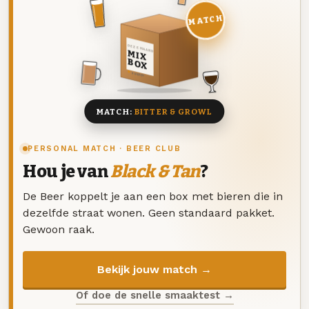
MATCH
DEZE MAAND
MIX
BOX
8 BIEREN
MATCH:
BITTER & GROWL
PERSONAL MATCH · BEER CLUB
Hou je van
Black & Tan
?
De Beer koppelt je aan een box met bieren die in
dezelfde straat wonen. Geen standaard pakket.
Gewoon raak.
Bekijk jouw match →
Of doe de snelle smaaktest →