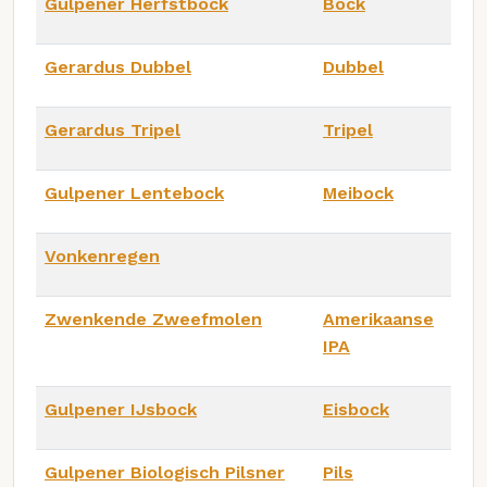
Gulpener Herfstbock
Bock
Gerardus Dubbel
Dubbel
Gerardus Tripel
Tripel
Gulpener Lentebock
Meibock
Vonkenregen
Zwenkende Zweefmolen
Amerikaanse
IPA
Gulpener IJsbock
Eisbock
Gulpener Biologisch Pilsner
Pils