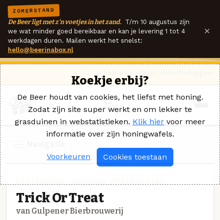
ZOMERSTAND
De Beer ligt met z'n voetjes in het zand.
T/m 10 augustus zijn
×
we wat minder goed bereikbaar en kan je levering 1 tot 4
werkdagen duren. Mailen werkt het snelst:
hello@beerinabox.nl
Ik heb een vraag
Contact
Inloggen
Koekje erbij?
De Beer houdt van cookies, het liefst met honing.
Zodat zijn site super werkt en om lekker te
grasduinen in webstatistieken.
Klik hier
voor meer
informatie over zijn honingwafels.
Navigatie
Voorkeuren
Cookies toestaan
POMPOENBIER · GULPENER BIERBROUWERIJ
Trick Or Treat
van Gulpener Bierbrouwerij