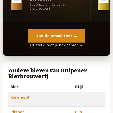
Speciaalbier · Gulpener
Bierbrouwerij
Doe de smaaktest →
Of stel direct je box samen →
Andere bieren van Gulpener
Bierbrouwerij
Bier
Stijl
Korenwolf
Pilsner
Pils