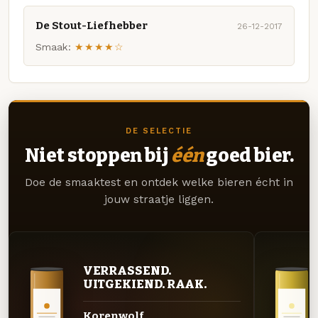
De Stout-Liefhebber
26-12-2017
Smaak:
★★★★☆
DE SELECTIE
Niet stoppen bij
één
goed bier.
Doe de smaaktest en ontdek welke bieren écht in
jouw straatje liggen.
VERRASSEND.
UITGEKIEND. RAAK.
Korenwolf