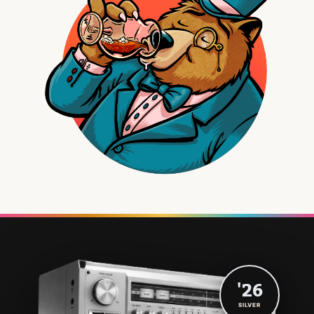
'26
SILVER