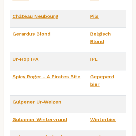
Château Neubourg
Pils
Gerardus Blond
Belgisch
Blond
Ur-Hop IPA
IPL
Spicy Roger - A Pirates Bite
Gepeperd
bier
Gulpener Ur-Weizen
Gulpener Wintervrund
Winterbier