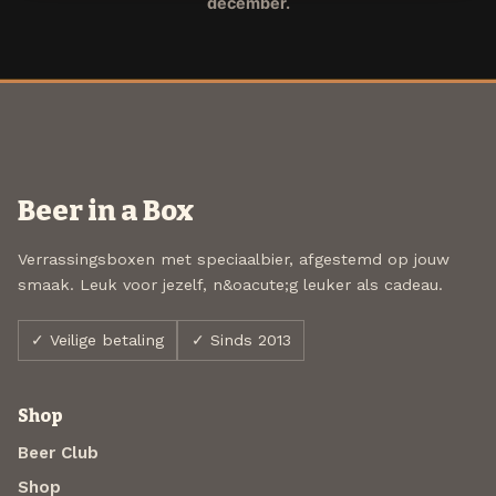
december.
Beer in a Box
Verrassingsboxen met speciaalbier, afgestemd op jouw
smaak. Leuk voor jezelf, n&oacute;g leuker als cadeau.
✓ Veilige betaling
✓ Sinds 2013
Shop
Beer Club
Shop