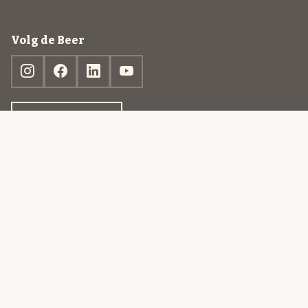
Volg de Beer
Ontdek jouw box
© 2013-2026 Beer in a Box BV