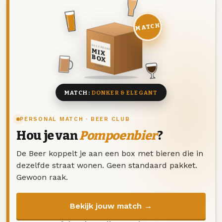
MATCH
DEZE MAAND
MIX
BOX
8 BIEREN
MATCH:
DONKER & ELEGANT
PERSONAL MATCH · BEER CLUB
Hou je van
Pompoenbier
?
De Beer koppelt je aan een box met bieren die in
dezelfde straat wonen. Geen standaard pakket.
Gewoon raak.
Bekijk jouw match →