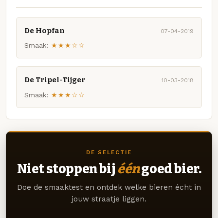
De Hopfan
07-04-2019
Smaak:
★★★☆☆
De Tripel-Tijger
10-03-2018
Smaak:
★★★☆☆
DE SELECTIE
Niet stoppen bij
één
goed bier.
Doe de smaaktest en ontdek welke bieren écht in
jouw straatje liggen.