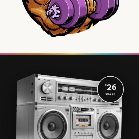
'26
SILVER