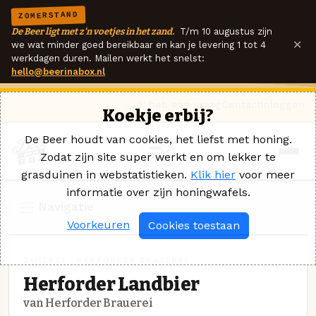
ZOMERSTAND
De Beer ligt met z'n voetjes in het zand.
T/m 10 augustus zijn
×
we wat minder goed bereikbaar en kan je levering 1 tot 4
werkdagen duren. Mailen werkt het snelst:
hello@beerinabox.nl
Ik heb een vraag
Contact
Inloggen
Koekje erbij?
De Beer houdt van cookies, het liefst met honing.
Zodat zijn site super werkt en om lekker te
grasduinen in webstatistieken.
Klik hier
voor meer
informatie over zijn honingwafels.
Navigatie
Voorkeuren
Cookies toestaan
ZWICKEL · HERFORDER BRAUEREI
Herforder Landbier
van Herforder Brauerei