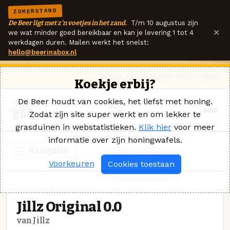
ZOMERSTAND
De Beer ligt met z'n voetjes in het zand.
T/m 10 augustus zijn
×
we wat minder goed bereikbaar en kan je levering 1 tot 4
werkdagen duren. Mailen werkt het snelst:
hello@beerinabox.nl
Ik heb een vraag
Contact
Inloggen
Koekje erbij?
De Beer houdt van cookies, het liefst met honing.
Zodat zijn site super werkt en om lekker te
grasduinen in webstatistieken.
Klik hier
voor meer
informatie over zijn honingwafels.
Navigatie
Voorkeuren
Cookies toestaan
SPECIAALBIER · JILLZ
Jillz Original 0.0
van Jillz