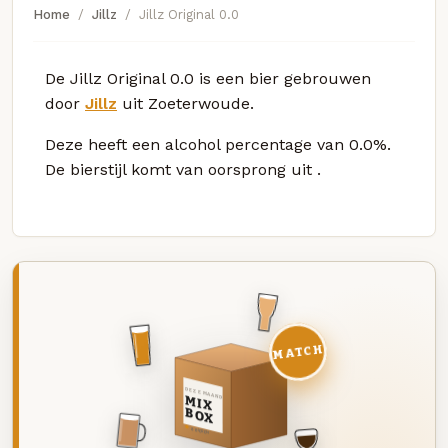
Home
Jillz
Jillz Original 0.0
De Jillz Original 0.0 is een bier gebrouwen
door
Jillz
uit Zoeterwoude.
Deze
heeft een alcohol percentage van 0.0%.
De bierstijl komt van oorsprong uit
.
MATCH
DEZE MAAND
MIX
BOX
8 BIEREN