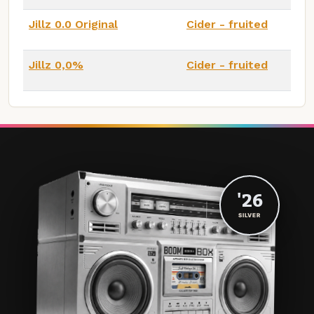
Jillz 0.0 Original
Cider - fruited
Jillz 0,0%
Cider - fruited
'26
SILVER