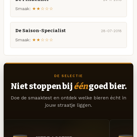
Smaak:
★★☆☆☆
De Saison-Specialist
28-07-2018
Smaak:
★★☆☆☆
DE SELECTIE
Niet stoppen bij
één
goed bier.
Doe de smaaktest en ontdek welke bieren écht in
jouw straatje liggen.