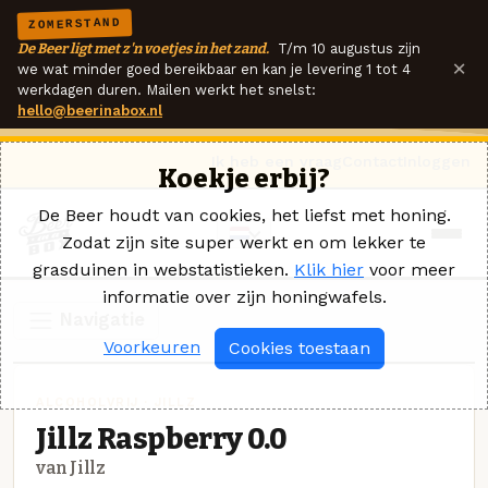
ZOMERSTAND
De Beer ligt met z'n voetjes in het zand.
T/m 10 augustus zijn
×
we wat minder goed bereikbaar en kan je levering 1 tot 4
werkdagen duren. Mailen werkt het snelst:
hello@beerinabox.nl
Ik heb een vraag
Contact
Inloggen
Koekje erbij?
De Beer houdt van cookies, het liefst met honing.
Zodat zijn site super werkt en om lekker te
grasduinen in webstatistieken.
Klik hier
voor meer
informatie over zijn honingwafels.
Navigatie
Voorkeuren
Cookies toestaan
ALCOHOLVRIJ · JILLZ
Jillz Raspberry 0.0
van Jillz