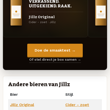
VERRASSEND.
UITGEKIEND. RAAK.
Jillz Original
Cider - zoet · Jillz
Doe de smaaktest →
Of stel direct je box samen →
Andere bieren van Jillz
Bier
Stijl
Jillz Original
Cider - zoet