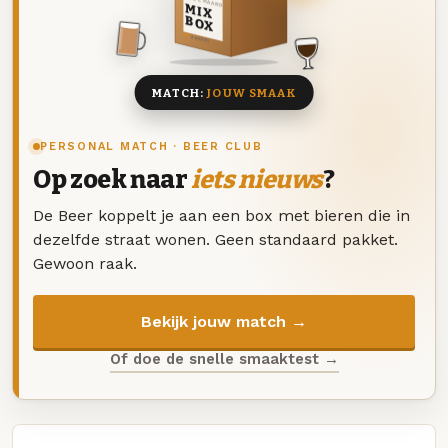
DEZE MAAND
MIX
BOX
8 BIEREN
MATCH:
JOUW SMAAK
PERSONAL MATCH · BEER CLUB
Op zoek naar
iets nieuws
?
De Beer koppelt je aan een box met bieren die in
dezelfde straat wonen. Geen standaard pakket.
Gewoon raak.
Bekijk jouw match →
Of doe de snelle smaaktest →