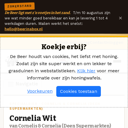
ZOMERSTAND
De Beer ligt met z'n voetjes in het zand.
T/m 10 augustus zijn
×
we wat minder goed bereikbaar en kan je levering 1 tot 4
werkdagen duren. Mailen werkt het snelst:
hello@beerinabox.nl
Ik heb een vraag
Contact
Inloggen
Koekje erbij?
De Beer houdt van cookies, het liefst met honing.
Zodat zijn site super werkt en om lekker te
grasduinen in webstatistieken.
Klik hier
voor meer
informatie over zijn honingwafels.
Navigatie
Voorkeuren
Cookies toestaan
SPECIAALBIER · CORNELIS & CORNELIA (DEEN
SUPERMARKTEN)
Cornelia Wit
van Cornelis & Cornelia (Deen Supermarkten)