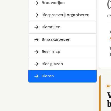
Brouwerijen
Bierproeverij organiseren
H
Bierstijlen
Smaakgroepen
Beer map
Bier glazen
Bieren
P
V
b