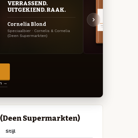
VERRASSEND.
KRU
UITGEKIEND. RAAK.
SEI
Cornelia Blond
Corn
Speciaalbier · Cornelis & Cornelia
Meiboc
(Deen Supermarkten)
Super
→
en →
a (Deen Supermarkten)
Stijl