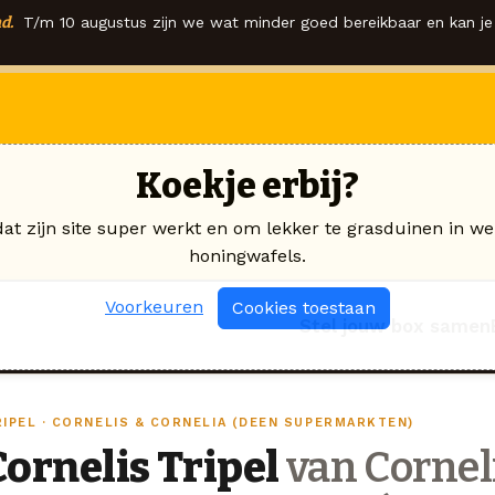
d.
T/m 10 augustus zijn we wat minder goed bereikbaar en kan je 
Koekje erbij?
dat zijn site super werkt en om lekker te grasduinen in we
honingwafels.
Voorkeuren
Cookies toestaan
Stel jouw box samen
RIPEL · CORNELIS & CORNELIA (DEEN SUPERMARKTEN)
Cornelis Tripel
van Corneli