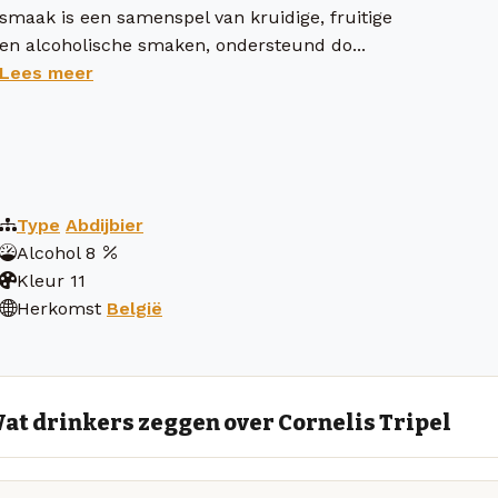
smaak is een samenspel van kruidige, fruitige
en alcoholische smaken, ondersteund do...
Lees meer
Type
Abdijbier
Alcohol
8
Kleur
11
Herkomst
België
at drinkers zeggen over Cornelis Tripel