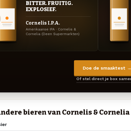
BITTER. FRUITIG.
EXPLOSIEF.
Cornelis I.P.A.
Amerikaanse IPA · Cornelis &
Cornelia (Deen Supermarkten)
Doe de smaaktest 
Of stel direct je box sam
ndere bieren van Cornelis & Corneli
ier