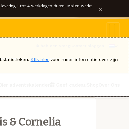
levering 1 tot 4 werkdagen duren. Mailen werkt
×
Ik heb een vraag
Contact
Inloggen
bstatistieken.
Klik hier
voor meer informatie over zijn
Bier adventskalender
Geef cadeau
Shop
Over Ons
s & Cornelia