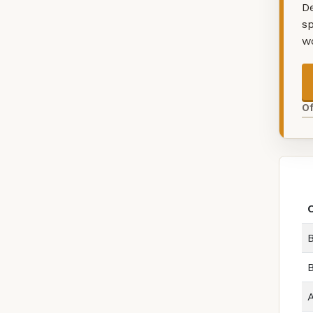
De
sp
w
O
B