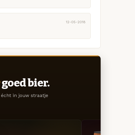
12-05-2018
goed bier.
écht in jouw straatje