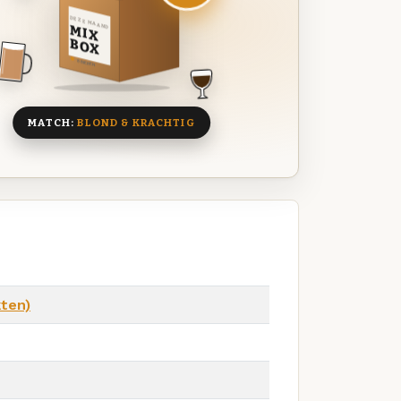
DEZE MAAND
MIX
BOX
8 BIEREN
MATCH:
BLOND & KRACHTIG
kten)