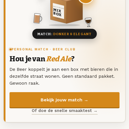
DEZE MAAND
MIX
BOX
8 BIEREN
MATCH:
DONKER & ELEGANT
PERSONAL MATCH · BEER CLUB
Hou je van
Red Ale
?
De Beer koppelt je aan een box met bieren die in
dezelfde straat wonen. Geen standaard pakket.
Gewoon raak.
Bekijk jouw match →
Of doe de snelle smaaktest →