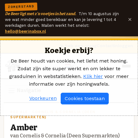
ZOMERSTAND
De Beer ligt met z'n voetjes in het zand.
T/m 10 augustus zijn
×
we wat minder goed bereikbaar en kan je levering 1 tot 4
werkdagen duren. Mailen werkt het snelst:
hello@beerinabox.nl
Ik heb een vraag
Contact
Inloggen
Koekje erbij?
De Beer houdt van cookies, het liefst met honing.
Zodat zijn site super werkt en om lekker te
grasduinen in webstatistieken.
Klik hier
voor meer
informatie over zijn honingwafels.
Navigatie
Voorkeuren
Cookies toestaan
RED ALE · CORNELIS & CORNELIA (DEEN
SUPERMARKTEN)
Amber
van Cornelis & Cornelia (Deen Supermarkten)