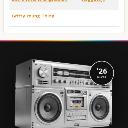
Gritty Young Thing
'26
SILVER