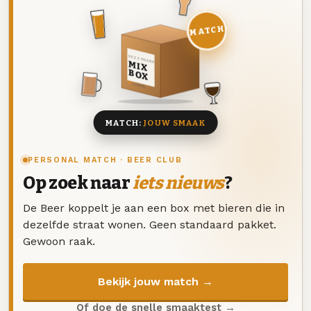
MATCH
DEZE MAAND
MIX
BOX
8 BIEREN
MATCH:
JOUW SMAAK
PERSONAL MATCH · BEER CLUB
Op zoek naar
iets nieuws
?
De Beer koppelt je aan een box met bieren die in
dezelfde straat wonen. Geen standaard pakket.
Gewoon raak.
Bekijk jouw match →
Of doe de snelle smaaktest →