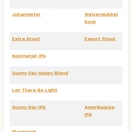
Johannieter
Weizendubbel
bock
Extra Stout
Export Stout
Non(netje) IPA
Sunny Day Hoppy Blond
Let There Be Light
Sunny Day IPA
Amerikaanse
IPA
Klaagzang