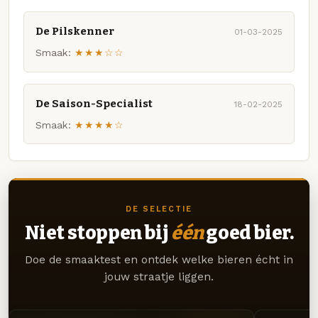
De Pilskenner
01-03-2025
Smaak:
★★★☆☆
De Saison-Specialist
18-02-2025
Smaak:
★★★★☆
DE SELECTIE
Niet stoppen bij
één
goed bier.
Doe de smaaktest en ontdek welke bieren écht in
jouw straatje liggen.