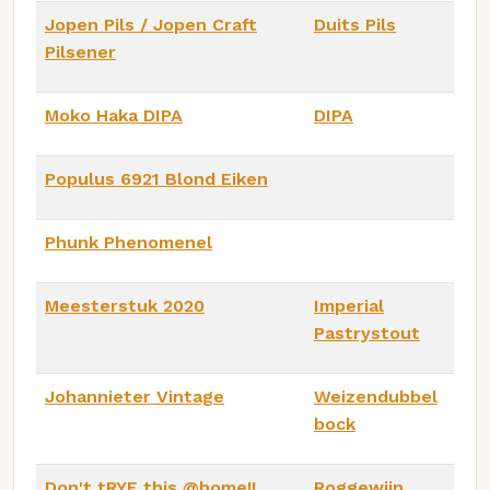
Jopen Pils / Jopen Craft
Duits Pils
Pilsener
Moko Haka DIPA
DIPA
Populus 6921 Blond Eiken
Phunk Phenomenel
Meesterstuk 2020
Imperial
Pastrystout
Johannieter Vintage
Weizendubbel
bock
Don't tRYE this @home!!
Roggewijn