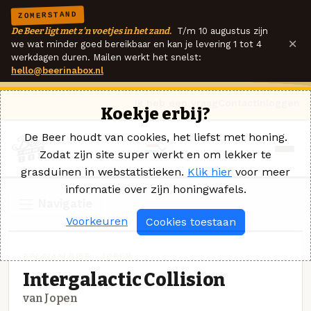
ZOMERSTAND
De Beer ligt met z'n voetjes in het zand.
T/m 10 augustus zijn
×
we wat minder goed bereikbaar en kan je levering 1 tot 4
werkdagen duren. Mailen werkt het snelst:
hello@beerinabox.nl
Ik heb een vraag
Contact
Inloggen
Koekje erbij?
De Beer houdt van cookies, het liefst met honing.
Zodat zijn site super werkt en om lekker te
grasduinen in webstatistieken.
Klik hier
voor meer
informatie over zijn honingwafels.
Navigatie
Voorkeuren
Cookies toestaan
SPECIAALBIER · JOPEN
Intergalactic Collision
van Jopen