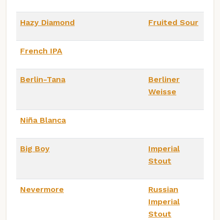
Hazy Diamond
Fruited Sour
French IPA
Berlin-Tana
Berliner
Weisse
Niña Blanca
Big Boy
Imperial
Stout
Nevermore
Russian
Imperial
Stout