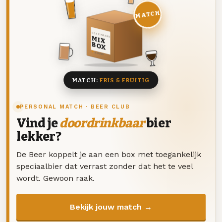
MATCH
DEZE MAAND
MIX
BOX
8 BIEREN
MATCH:
FRIS & FRUITIG
PERSONAL MATCH · BEER CLUB
Vind je
doordrinkbaar
bier
lekker?
De Beer koppelt je aan een box met toegankelijk
speciaalbier dat verrast zonder dat het te veel
wordt. Gewoon raak.
Bekijk jouw match →