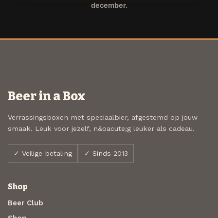
december.
Beer in a Box
Verrassingsboxen met speciaalbier, afgestemd op jouw
smaak. Leuk voor jezelf, n&oacute;g leuker als cadeau.
✓ Veilige betaling
✓ Sinds 2013
Shop
Beer Club