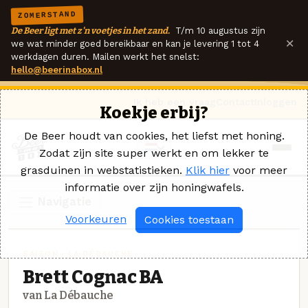
ZOMERSTAND
De Beer ligt met z'n voetjes in het zand.
T/m 10 augustus zijn
×
we wat minder goed bereikbaar en kan je levering 1 tot 4
werkdagen duren. Mailen werkt het snelst:
hello@beerinabox.nl
Ik heb een vraag
Contact
Inloggen
Koekje erbij?
De Beer houdt van cookies, het liefst met honing.
Zodat zijn site super werkt en om lekker te
grasduinen in webstatistieken.
Klik hier
voor meer
informatie over zijn honingwafels.
Navigatie
Voorkeuren
Cookies toestaan
SAISON · LA DÉBAUCHE
Brett Cognac BA
van La Débauche