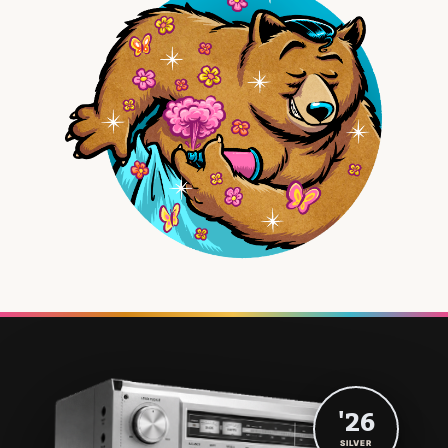
'26
SILVER