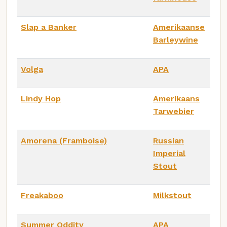
Slap a Banker
Amerikaanse
Barleywine
Volga
APA
Lindy Hop
Amerikaans
Tarwebier
Amorena (Framboise)
Russian
Imperial
Stout
Freakaboo
Milkstout
Summer Oddity
APA