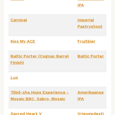
IPA
Carnival
Imperial
Pastrystout
Kiss My ACE
Fruitbier
Baltic Porter (Cognac Barrel
Baltic Porter
Finish)
Lux
Tōbō-sha Hops Experience -
Amerikaanse
Mosaic BBC, Sabro, Mosaic
IPA
Sacred Heart V
Vriesgedesti