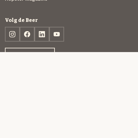
Volg de Beer
Ontdek jouw box
© 2013-2026 Beer in a Box BV