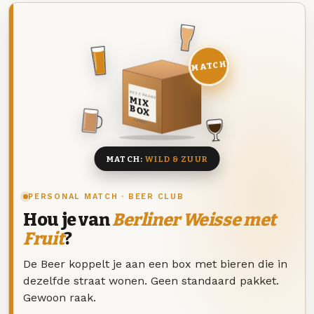
MATCH
DEZE MAAND
MIX
BOX
8 BIEREN
MATCH:
WILD & ZUUR
PERSONAL MATCH · BEER CLUB
Hou je van
Berliner Weisse met
Fruit
?
De Beer koppelt je aan een box met bieren die in
dezelfde straat wonen. Geen standaard pakket.
Gewoon raak.