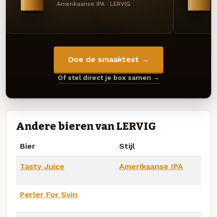
Amerikaanse IPA · LERVIG
Doe de smaaktest →
Of stel direct je box samen →
Andere bieren van LERVIG
Bier
Stijl
Tasty Juice
Amerikaanse IPA
Perler For Svin