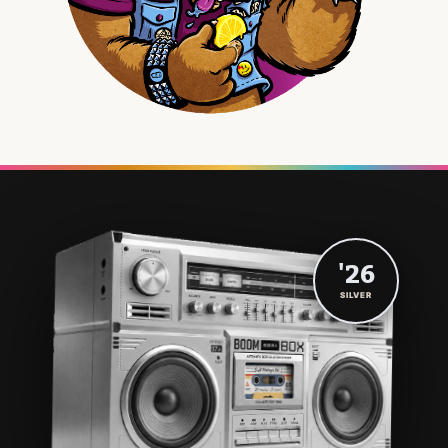
'26
SILVER