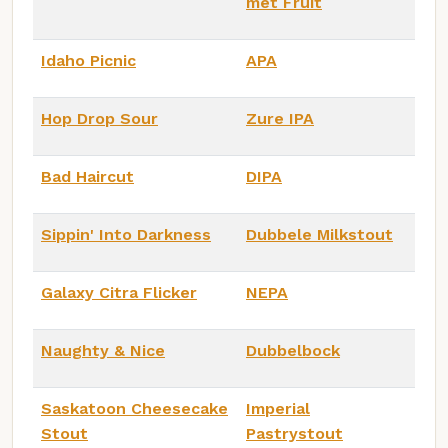
met Fruit
Idaho Picnic
APA
Hop Drop Sour
Zure IPA
Bad Haircut
DIPA
Sippin' Into Darkness
Dubbele Milkstout
Galaxy Citra Flicker
NEPA
Naughty & Nice
Dubbelbock
Saskatoon Cheesecake
Imperial
Stout
Pastrystout