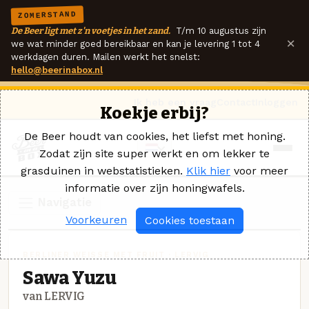
ZOMERSTAND
De Beer ligt met z'n voetjes in het zand.
T/m 10 augustus zijn
×
we wat minder goed bereikbaar en kan je levering 1 tot 4
werkdagen duren. Mailen werkt het snelst:
hello@beerinabox.nl
Ik heb een vraag
Contact
Inloggen
Koekje erbij?
De Beer houdt van cookies, het liefst met honing.
Zodat zijn site super werkt en om lekker te
grasduinen in webstatistieken.
Klik hier
voor meer
informatie over zijn honingwafels.
Navigatie
Voorkeuren
Cookies toestaan
BERLINER WEISSE MET FRUIT · LERVIG
Sawa Yuzu
van LERVIG