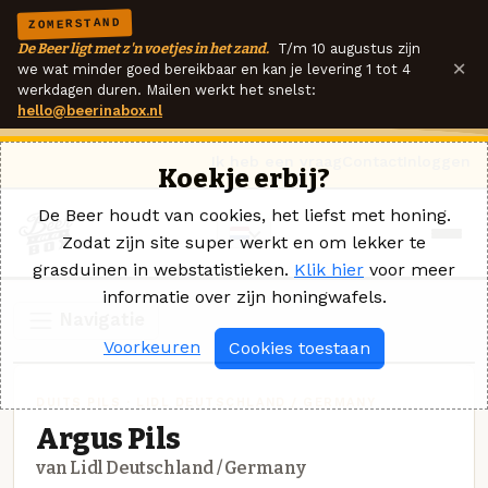
ZOMERSTAND
De Beer ligt met z'n voetjes in het zand.
T/m 10 augustus zijn
×
we wat minder goed bereikbaar en kan je levering 1 tot 4
werkdagen duren. Mailen werkt het snelst:
hello@beerinabox.nl
Ik heb een vraag
Contact
Inloggen
Koekje erbij?
De Beer houdt van cookies, het liefst met honing.
Zodat zijn site super werkt en om lekker te
grasduinen in webstatistieken.
Klik hier
voor meer
informatie over zijn honingwafels.
Navigatie
Voorkeuren
Cookies toestaan
DUITS PILS · LIDL DEUTSCHLAND / GERMANY
Argus Pils
van Lidl Deutschland / Germany