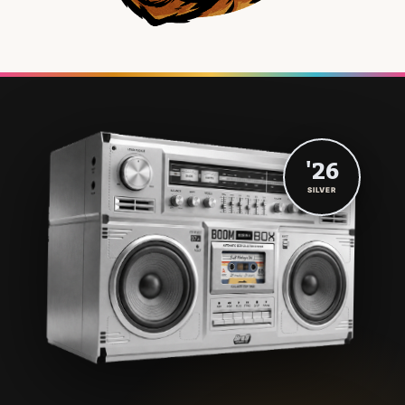
'26
SILVER