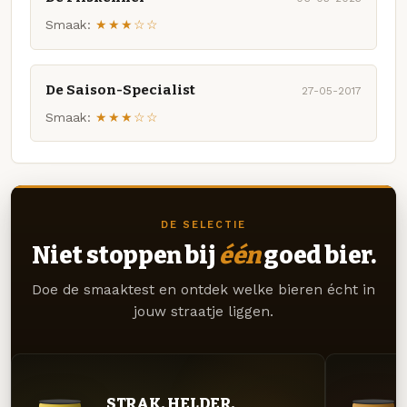
Smaak:
★★★☆☆
De Saison-Specialist
27-05-2017
Smaak:
★★★☆☆
DE SELECTIE
Niet stoppen bij
één
goed bier.
Doe de smaaktest en ontdek welke bieren écht in
jouw straatje liggen.
STRAK. HELDER.