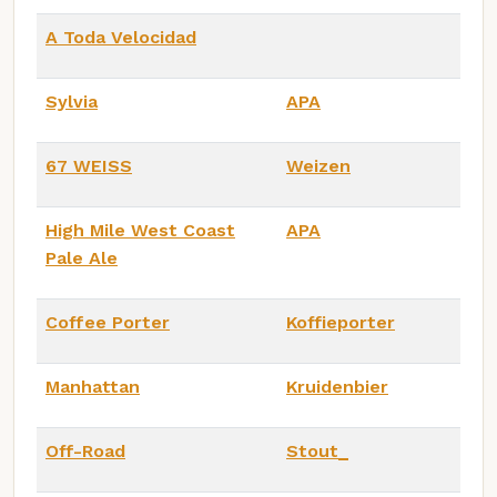
A Toda Velocidad
Sylvia
APA
67 WEISS
Weizen
High Mile West Coast
APA
Pale Ale
Coffee Porter
Koffieporter
Manhattan
Kruidenbier
Off-Road
Stout_