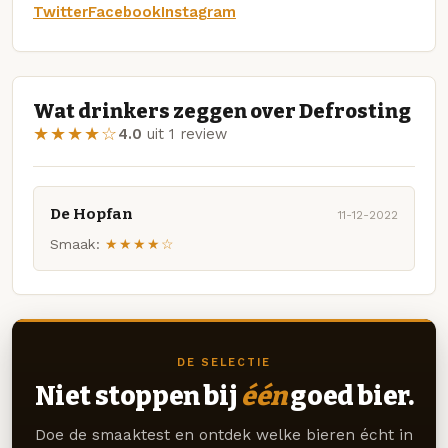
Twitter
Facebook
Instagram
Wat drinkers zeggen over Defrosting
★★★★☆
4.0
uit 1 review
De Hopfan
11-12-2022
Smaak:
★★★★☆
DE SELECTIE
Niet stoppen bij
één
goed bier.
Doe de smaaktest en ontdek welke bieren écht in