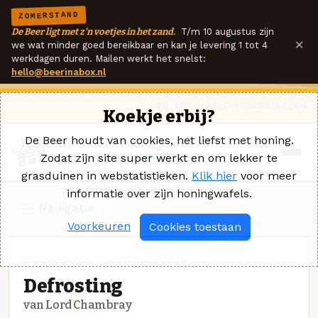
ZOMERSTAND
De Beer ligt met z'n voetjes in het zand.
T/m 10 augustus zijn
×
we wat minder goed bereikbaar en kan je levering 1 tot 4
werkdagen duren. Mailen werkt het snelst:
hello@beerinabox.nl
Ik heb een vraag
Contact
Inloggen
Koekje erbij?
De Beer houdt van cookies, het liefst met honing.
Zodat zijn site super werkt en om lekker te
grasduinen in webstatistieken.
Klik hier
voor meer
informatie over zijn honingwafels.
Navigatie
Voorkeuren
Cookies toestaan
SPECIAALBIER · LORD CHAMBRAY
Defrosting
van Lord Chambray