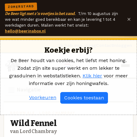
ZOMERSTAND
De Beer ligt met z'n voetjes in het zand.
T/m 10 augustus zijn
×
we wat minder goed bereikbaar en kan je levering 1 tot 4
werkdagen duren. Mailen werkt het snelst:
hello@beerinabox.nl
Ik heb een vraag
Contact
Inloggen
Koekje erbij?
De Beer houdt van cookies, het liefst met honing.
Zodat zijn site super werkt en om lekker te
grasduinen in webstatistieken.
Klik hier
voor meer
informatie over zijn honingwafels.
Navigatie
Voorkeuren
Cookies toestaan
BROWN ALE · LORD CHAMBRAY
Wild Fennel
van Lord Chambray