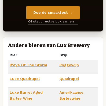
Doe de smaaktest →
Of stel direct je box samen →
Andere bieren van Lux Brewery
Bier
Stijl
R'eye Of The Storm
Roggewijn
Luxe Quadrupel
Quadrupel
Luxe Barrel Aged
Amerikaanse
Barley Wine
Barleywine