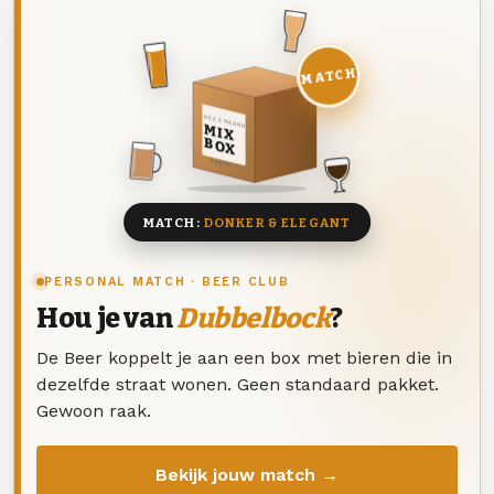
MATCH
DEZE MAAND
MIX
BOX
8 BIEREN
MATCH:
DONKER & ELEGANT
PERSONAL MATCH · BEER CLUB
Hou je van
Dubbelbock
?
De Beer koppelt je aan een box met bieren die in
dezelfde straat wonen. Geen standaard pakket.
Gewoon raak.
Bekijk jouw match →