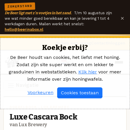
ZOMERSTAND
De Beer ligt met z'n voetjes in het zand.
T/m 10 augustus zijn
×
we wat minder goed bereikbaar en kan je levering 1 tot 4
werkdagen duren. Mailen werkt het snelst:
hello@beerinabox.nl
Ik heb een vraag
Contact
Inloggen
Koekje erbij?
De Beer houdt van cookies, het liefst met honing.
Zodat zijn site super werkt en om lekker te
grasduinen in webstatistieken.
Klik hier
voor meer
informatie over zijn honingwafels.
Navigatie
Voorkeuren
Cookies toestaan
DUBBELBOCK · LUX BREWERY
Luxe Cascara Bock
van Lux Brewery