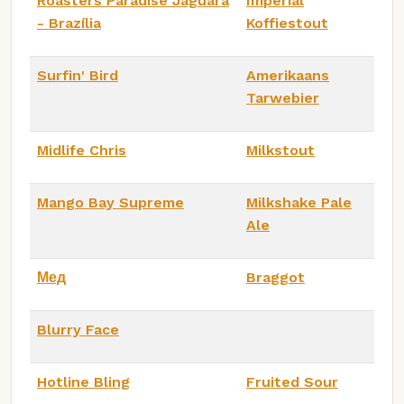
Roasters Paradise Jaguara
Imperial
- Brazília
Koffiestout
Surfin' Bird
Amerikaans
Tarwebier
Midlife Chris
Milkstout
Mango Bay Supreme
Milkshake Pale
Ale
Мед
Braggot
Blurry Face
Hotline Bling
Fruited Sour