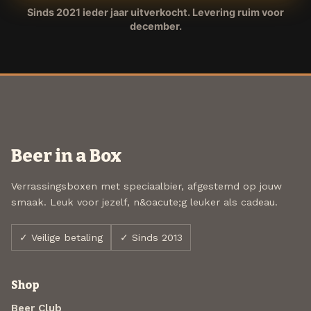
Sinds 2021 ieder jaar uitverkocht. Levering ruim voor
december.
Beer in a Box
Verrassingsboxen met speciaalbier, afgestemd op jouw
smaak. Leuk voor jezelf, n&oacute;g leuker als cadeau.
✓ Veilige betaling
✓ Sinds 2013
Shop
Beer Club