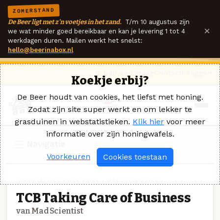
ZOMERSTAND
De Beer ligt met z'n voetjes in het zand.
T/m 10 augustus zijn
×
we wat minder goed bereikbaar en kan je levering 1 tot 4
werkdagen duren. Mailen werkt het snelst:
hello@beerinabox.nl
Ik heb een vraag
Contact
Inloggen
Koekje erbij?
De Beer houdt van cookies, het liefst met honing.
Zodat zijn site super werkt en om lekker te
grasduinen in webstatistieken.
Klik hier
voor meer
informatie over zijn honingwafels.
Navigatie
Voorkeuren
Cookies toestaan
IMPERIAL PASTRYSTOUT · MAD SCIENTIST
TCB Taking Care of Business
van Mad Scientist