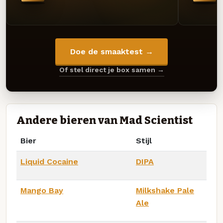
Doe de smaaktest →
Of stel direct je box samen →
Andere bieren van Mad Scientist
Bier
Stijl
Liquid Cocaine
DIPA
Mango Bay
Milkshake Pale
Ale