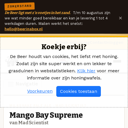
ZOMERSTAND
De Beer ligt met z'n voetjes in het zand.
T/m 10 augustus zijn
×
we wat minder goed bereikbaar en kan je levering 1 tot 4
werkdagen duren. Mailen werkt het snelst:
hello@beerinabox.nl
Ik heb een vraag
Contact
Inloggen
Koekje erbij?
De Beer houdt van cookies, het liefst met honing.
Zodat zijn site super werkt en om lekker te
grasduinen in webstatistieken.
Klik hier
voor meer
informatie over zijn honingwafels.
Navigatie
Voorkeuren
Cookies toestaan
MILKSHAKE PALE ALE · MAD SCIENTIST
Mango Bay Supreme
van Mad Scientist