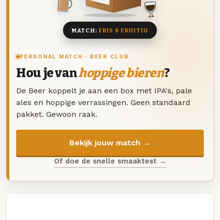
8 BIEREN
MATCH:
FRIS & FRUITIG
PERSONAL MATCH · BEER CLUB
Hou je van
hoppige bieren
?
De Beer koppelt je aan een box met IPA's, pale
ales en hoppige verrassingen. Geen standaard
pakket. Gewoon raak.
Bekijk jouw match →
Of doe de snelle smaaktest →