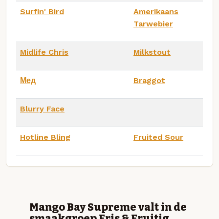
Surfin' Bird
Amerikaans
Tarwebier
Midlife Chris
Milkstout
Мед
Braggot
Blurry Face
Hotline Bling
Fruited Sour
Mango Bay Supreme valt in de
smaakgroep Fris & Fruitig