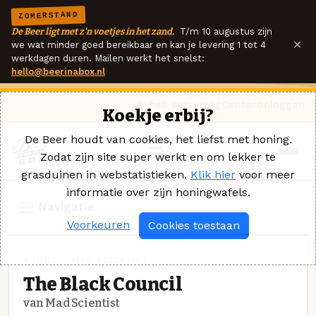
ZOMERSTAND
De Beer ligt met z'n voetjes in het zand.
T/m 10 augustus zijn
×
we wat minder goed bereikbaar en kan je levering 1 tot 4
werkdagen duren. Mailen werkt het snelst:
hello@beerinabox.nl
Ik heb een vraag
Contact
Inloggen
Koekje erbij?
De Beer houdt van cookies, het liefst met honing.
Zodat zijn site super werkt en om lekker te
grasduinen in webstatistieken.
Klik hier
voor meer
informatie over zijn honingwafels.
Navigatie
Voorkeuren
Cookies toestaan
STOUT_ · MAD SCIENTIST
The Black Council
van Mad Scientist