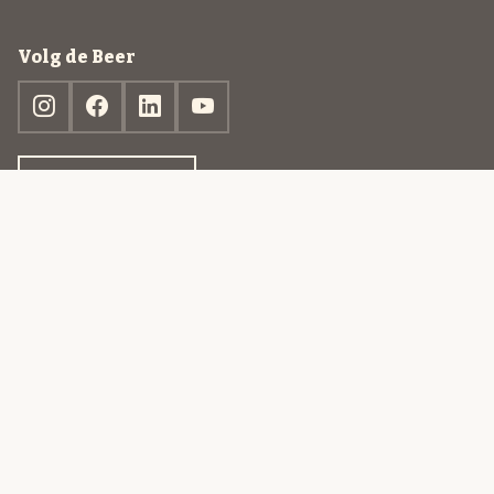
Volg de Beer
Ontdek jouw box
© 2013-2026 Beer in a Box BV