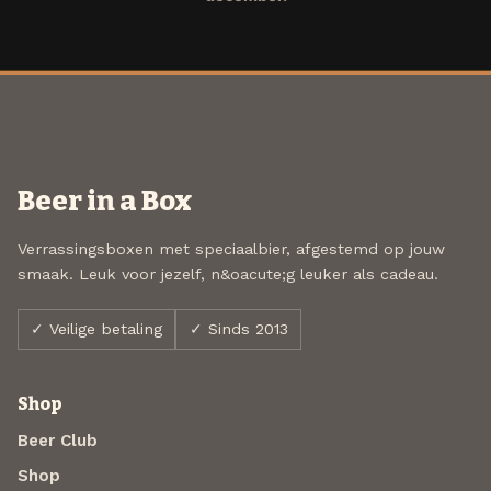
Beer in a Box
Verrassingsboxen met speciaalbier, afgestemd op jouw
smaak. Leuk voor jezelf, n&oacute;g leuker als cadeau.
✓ Veilige betaling
✓ Sinds 2013
Shop
Beer Club
Shop