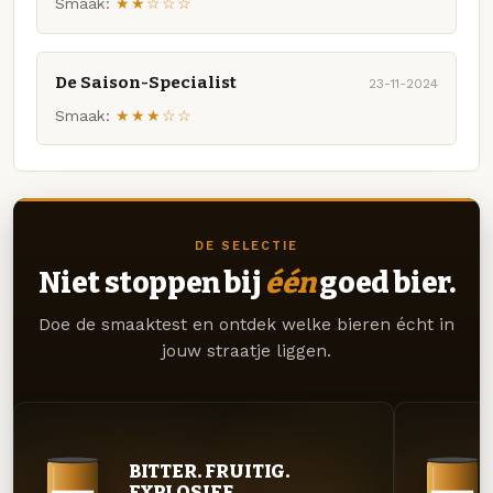
Smaak:
★★☆☆☆
De Saison-Specialist
23-11-2024
Smaak:
★★★☆☆
DE SELECTIE
Niet stoppen bij
één
goed bier.
Doe de smaaktest en ontdek welke bieren écht in
jouw straatje liggen.
BITTER. FRUITIG.
EXPLOSIEF.