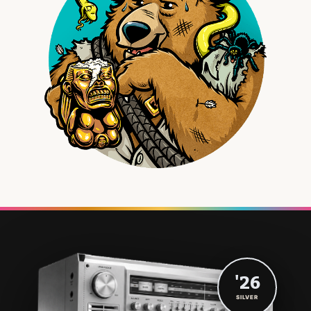
'26
SILVER