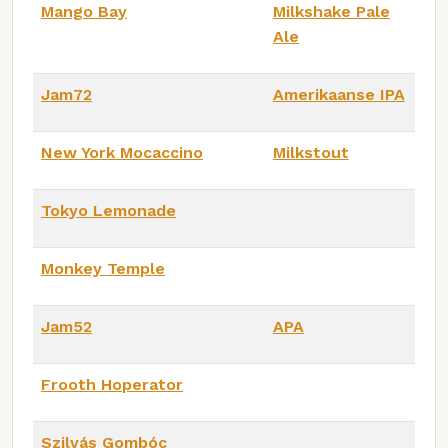
Mango Bay
Milkshake Pale
Ale
Jam72
Amerikaanse IPA
New York Mocaccino
Milkstout
Tokyo Lemonade
Monkey Temple
Jam52
APA
Frooth Hoperator
Szilvás Gombóc