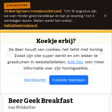
ZOMERSTAND
De Beer ligt met z'n voetjes in het zand.
T/m 10 augustus zijn
×
we wat minder goed bereikbaar en kan je levering 1 tot 4
werkdagen duren. Mailen werkt het snelst:
hello@beerinabox.nl
Ik heb een vraag
Contact
Inloggen
Koekje erbij?
De Beer houdt van cookies, het liefst met honing.
Zodat zijn site super werkt en om lekker te
grasduinen in webstatistieken.
Klik hier
voor meer
informatie over zijn honingwafels.
Navigatie
Voorkeuren
Cookies toestaan
OATMEAL STOUT · MIKKELLER
Beer Geek Breakfast
van Mikkeller