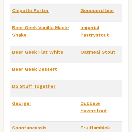
Chipotle Porter
Gepeperd bier
Beer Geek Vanilla Maple
Imperial
Shake
Pastrystout
Beer Geek Flat White
Oatmeal Stout
Beer Geek Dessert
Do Stuff Together
George!
Dubbele
Haverstout
Spontancassis
Fruitlambiek