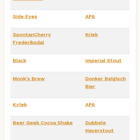
Side Eyes
APA
SpontanCherry
Kriek
Frederiksdal
Black
Imperial Stout
Monk's Brew
Donker Belgisch
Bier
K:rlek
APA
Beer Geek Cocoa Shake
Dubbele
Haverstout