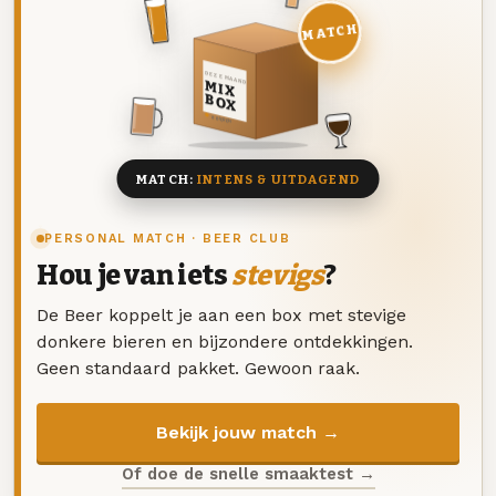
MATCH
DEZE MAAND
MIX
BOX
8 BIEREN
MATCH:
INTENS & UITDAGEND
PERSONAL MATCH · BEER CLUB
Hou je van iets
stevigs
?
De Beer koppelt je aan een box met stevige
donkere bieren en bijzondere ontdekkingen.
Geen standaard pakket. Gewoon raak.
Bekijk jouw match →
Of doe de snelle smaaktest →