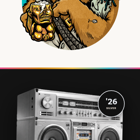
'26
SILVER