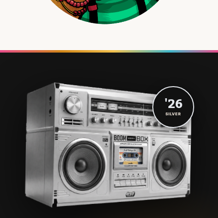
'26
SILVER