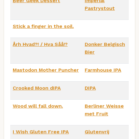
Beer Geek Dessert
Imperial
Pastrystout
Stick a finger in the soil.
Årh Hvad?! / Hva Såå!?
Donker Belgisch
Bier
Mastodon Mother Puncher
Farmhouse IPA
Crooked Moon dIPA
DIPA
Wood will fall down.
Berliner Weisse
met Fruit
I Wish Gluten Free IPA
Glutenvrij