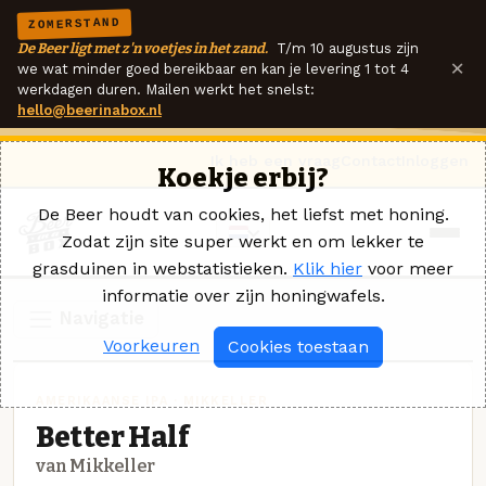
ZOMERSTAND
De Beer ligt met z'n voetjes in het zand.
T/m 10 augustus zijn
×
we wat minder goed bereikbaar en kan je levering 1 tot 4
werkdagen duren. Mailen werkt het snelst:
hello@beerinabox.nl
Ik heb een vraag
Contact
Inloggen
Koekje erbij?
De Beer houdt van cookies, het liefst met honing.
Zodat zijn site super werkt en om lekker te
grasduinen in webstatistieken.
Klik hier
voor meer
informatie over zijn honingwafels.
Navigatie
Voorkeuren
Cookies toestaan
AMERIKAANSE IPA · MIKKELLER
Better Half
van Mikkeller