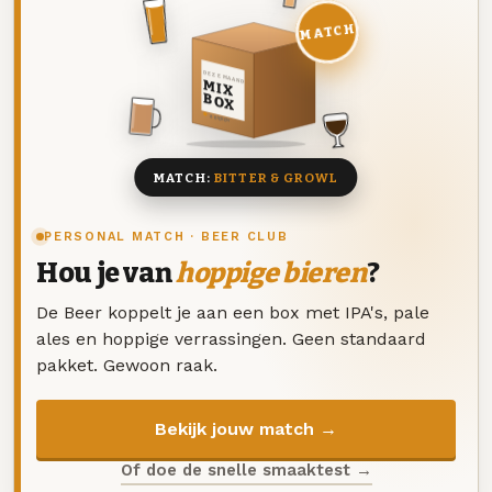
MATCH
DEZE MAAND
MIX
BOX
8 BIEREN
MATCH:
BITTER & GROWL
PERSONAL MATCH · BEER CLUB
Hou je van
hoppige bieren
?
De Beer koppelt je aan een box met IPA's, pale
ales en hoppige verrassingen. Geen standaard
pakket. Gewoon raak.
Bekijk jouw match →
Of doe de snelle smaaktest →