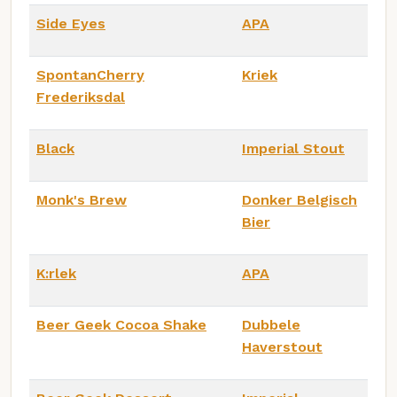
Side Eyes
APA
SpontanCherry
Kriek
Frederiksdal
Black
Imperial Stout
Monk's Brew
Donker Belgisch
Bier
K:rlek
APA
Beer Geek Cocoa Shake
Dubbele
Haverstout