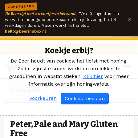
ZOMERSTAND
De Beer ligt met z'n voetjes in het zand.
T/m 10 augustus zijn
×
we wat minder goed bereikbaar en kan je levering 1 tot 4
werkdagen duren. Mailen werkt het snelst:
hello@beerinabox.nl
Ik heb een vraag
Contact
Inloggen
Koekje erbij?
De Beer houdt van cookies, het liefst met honing.
Zodat zijn site super werkt en om lekker te
grasduinen in webstatistieken.
Klik hier
voor meer
informatie over zijn honingwafels.
Navigatie
Voorkeuren
Cookies toestaan
GLUTENVRIJ · MIKKELLER
Peter, Pale and Mary Gluten
Free