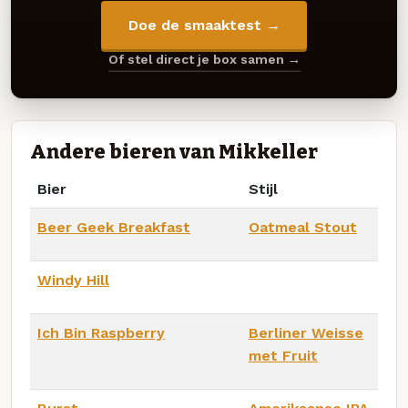
Doe de smaaktest →
Of stel direct je box samen →
Andere bieren van Mikkeller
Bier
Stijl
Beer Geek Breakfast
Oatmeal Stout
Windy Hill
Ich Bin Raspberry
Berliner Weisse
met Fruit