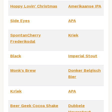
Hoppy Lovin' Christmas
Amerikaanse IPA
Side Eyes
APA
SpontanCherry
Kriek
Frederiksdal
Black
Imperial Stout
Monk's Brew
Donker Belgisch
Bier
K:rlek
APA
Beer Geek Cocoa Shake
Dubbele
Haverstout