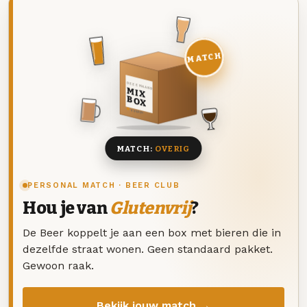
MATCH
DEZE MAAND
MIX
BOX
8 BIEREN
MATCH:
OVERIG
PERSONAL MATCH · BEER CLUB
Hou je van
Glutenvrij
?
De Beer koppelt je aan een box met bieren die in
dezelfde straat wonen. Geen standaard pakket.
Gewoon raak.
Bekijk jouw match →