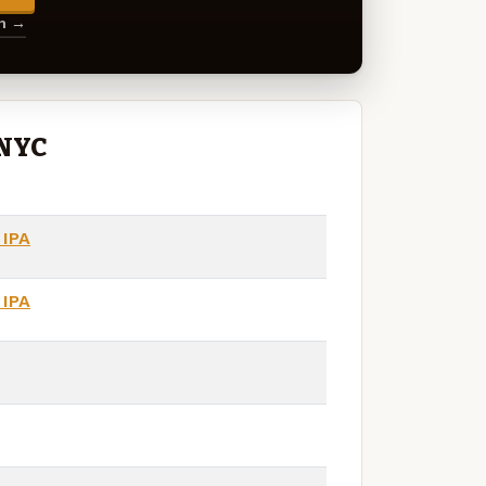
en →
 NYC
 IPA
 IPA