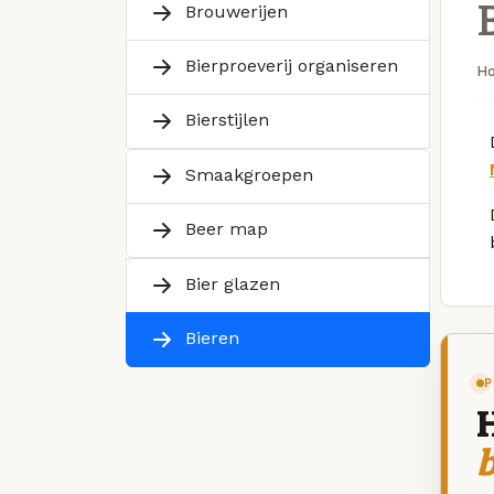
Brouwerijen
Bierproeverij organiseren
H
Bierstijlen
Smaakgroepen
Beer map
Bier glazen
Bieren
P