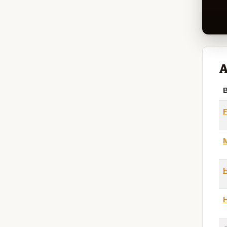
A
B
F