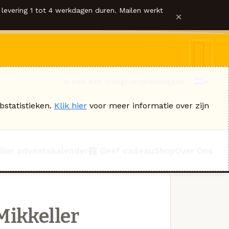
levering 1 tot 4 werkdagen duren. Mailen werkt
×
Ik heb een vraag
Contact
Inloggen
bstatistieken.
Klik hier
voor meer informatie over zijn
Bier adventskalender
Geef cadeau
Shop
Over Ons
Mikkeller