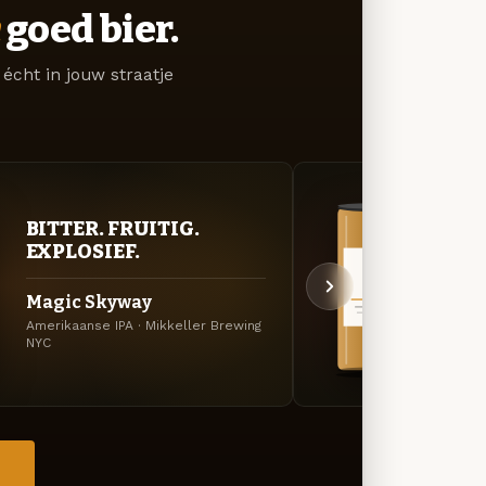
goed bier.
écht in jouw straatje
BITTER. FRUITIG.
VER
EXPLOSIEF.
UIT
Magic Skyway
Henr
Amerikaanse IPA · Mikkeller Brewing
APA · 
NYC
→