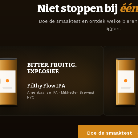
Niet stoppen bij
één
Doe de smaaktest en ontdek welke bieren 
liggen.
BITTER. FRUITIG.
EXPLOSIEF.
Filthy Flow IPA
Amerikaanse IPA · Mikkeller Brewing
NYC
Doe de smaaktest 