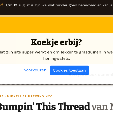
d.
T/m 10 augustus zijn we wat minder goed bereikbaar en kan je 
Koekje erbij?
dat zijn site super werkt en om lekker te grasduinen in we
honingwafels.
Voorkeuren
Cookies toestaan
Stel jouw box samen
IPA · MIKKELLER BREWING NYC
Bumpin' This Thread
van 