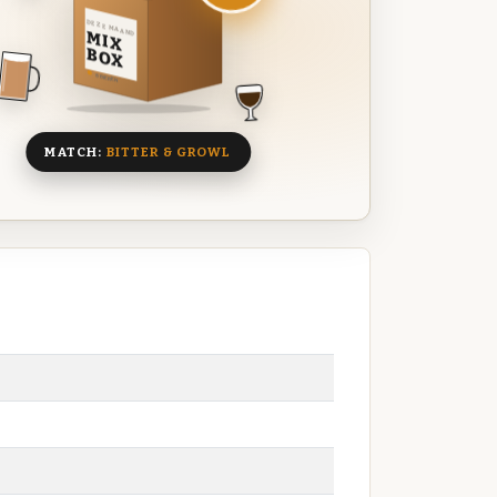
DEZE MAAND
MIX
BOX
8 BIEREN
MATCH:
BITTER & GROWL