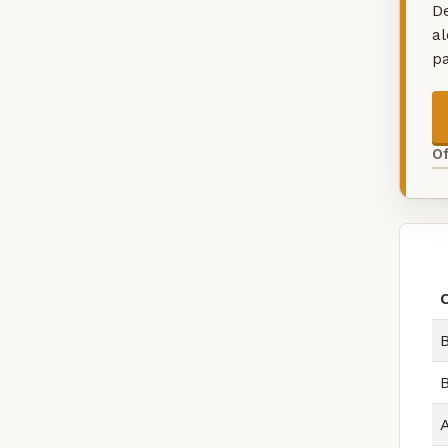
De
a
p
O
B