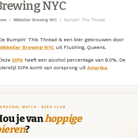
Brewing NYC
ome
Mikkeller Brewing NYC
Bumpin' This Thread
De Bumpin' This Thread is een bier gebrouwen door
Mikkeller Brewing NYC
uit Flushing, Queens.
Deze
DIPA
heeft een alcohol percentage van 8.0%. De
bierstijl DIPA komt van oorsprong uit
Amerika
.
ERSONAL MATCH · BEER CLUB
Hou je van
hoppige
bieren
?