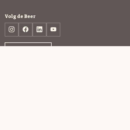
Volg de Beer
Ontdek jouw box
© 2013-2026 Beer in a Box BV