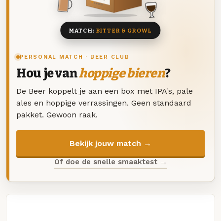
8 BIEREN
MATCH:
BITTER & GROWL
PERSONAL MATCH · BEER CLUB
Hou je van
hoppige bieren
?
De Beer koppelt je aan een box met IPA's, pale
ales en hoppige verrassingen. Geen standaard
pakket. Gewoon raak.
Bekijk jouw match →
Of doe de snelle smaaktest →