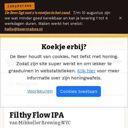
ZOMERSTAND
De Beer ligt met z'n voetjes in het zand.
T/m 10 augustus zijn
×
we wat minder goed bereikbaar en kan je levering 1 tot 4
werkdagen duren. Mailen werkt het snelst:
hello@beerinabox.nl
Ik heb een vraag
Contact
Inloggen
Koekje erbij?
De Beer houdt van cookies, het liefst met honing.
Zodat zijn site super werkt en om lekker te
grasduinen in webstatistieken.
Klik hier
voor meer
informatie over zijn honingwafels.
Navigatie
Voorkeuren
Cookies toestaan
AMERIKAANSE IPA · MIKKELLER BREWING NYC
Filthy Flow IPA
van Mikkeller Brewing NYC