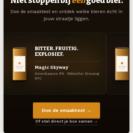
Niet stoppen bij
één
goed bier.
Doe de smaaktest en ontdek welke bieren écht in
jouw straatje liggen.
BITTER. FRUITIG.
EXPLOSIEF.
Magic Skyway
Amerikaanse IPA · Mikkeller Brewing
NYC
Doe de smaaktest →
Of stel direct je box samen →