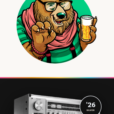
'26
SILVER