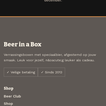
december.
Beer in a Box
Verrassingsboxen met speciaalbier, afgestemd op jouw
smaak. Leuk voor jezelf, n&oacute;g leuker als cadeau.
✓ Veilige betaling
✓ Sinds 2013
Shop
Beer Club
Shop