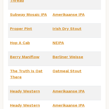
Thread
Subway Mosaic IPA
Amerikaanse IPA
Proper Pint
Irish Dry Stout
Hop A Cab
NEIPA
Berry Maniflow
Berliner Weisse
The Truth Is Oat
Oatmeal Stout
There
Heady Western
Amerikaanse IPA
Heady Western
Amerikaanse IPA