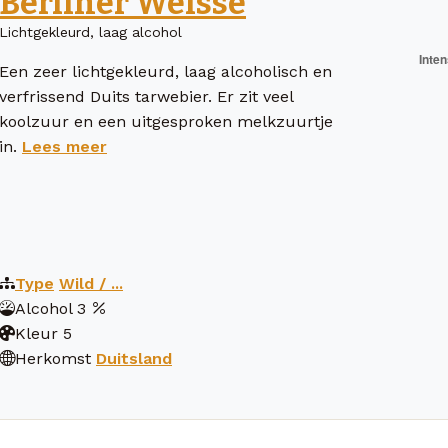
Berliner Weisse
Lichtgekleurd, laag alcohol
Een zeer lichtgekleurd, laag alcoholisch en
verfrissend Duits tarwebier. Er zit veel
koolzuur en een uitgesproken melkzuurtje
in.
Lees meer
Type
Wild / ...
Alcohol
3
Kleur
5
Herkomst
Duitsland