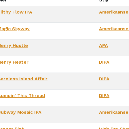
ilthy Flow IPA
Amerikaanse
Magic Skyway
Amerikaanse
Henry Hustle
APA
Henry Heater
DIPA
areless Island Affair
DIPA
Bumpin' This Thread
DIPA
Subway Mosaic IPA
Amerikaanse
Proper Pint
Irish Dry Sto