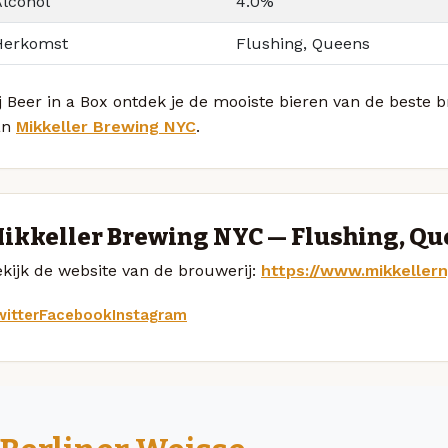
Alcohol
4.0%
Herkomst
Flushing, Queens
j Beer in a Box ontdek je de mooiste bieren van de beste 
an
Mikkeller Brewing NYC
.
ikkeller Brewing NYC — Flushing, Q
kijk de website van de brouwerij:
https://www.mikkeller
itter
Facebook
Instagram