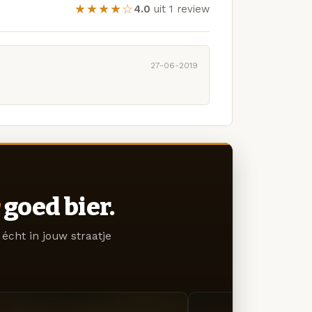
★★★★☆
4.0
uit 1 review
27-06-2019
goed bier.
écht in jouw straatje