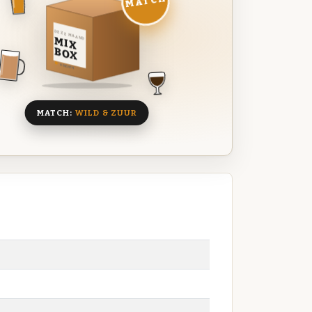
MATCH
DEZE MAAND
MIX
BOX
8 BIEREN
MATCH:
WILD & ZUUR