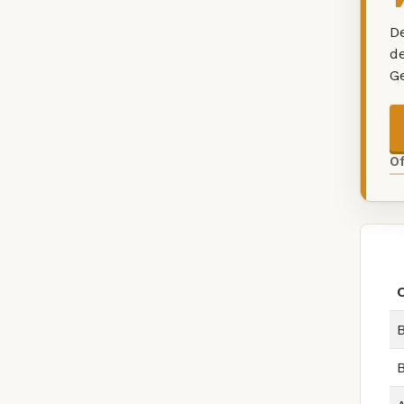
De
d
G
O
B