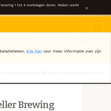
levering 1 tot 4 werkdagen duren. Mailen werkt
×
Ik heb een vraag
Contact
Inloggen
bstatistieken.
Klik hier
voor meer informatie over zijn
Bier adventskalender
Geef cadeau
Shop
Over Ons
ller Brewing