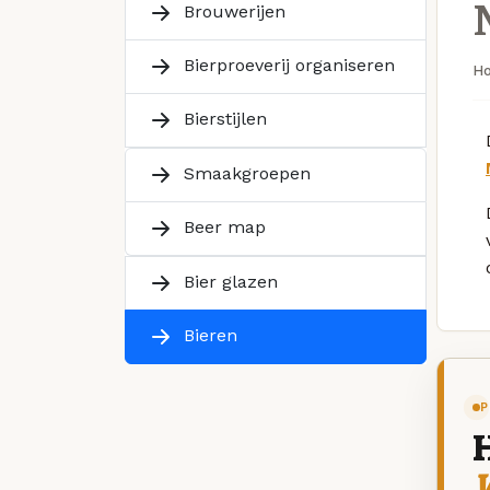
Brouwerijen
Bierproeverij organiseren
H
Bierstijlen
Smaakgroepen
Beer map
Bier glazen
Bieren
P