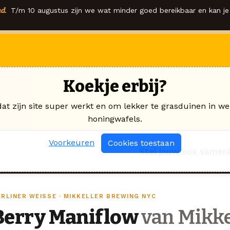
d.
T/m 10 augustus zijn we wat minder goed bereikbaar en kan je 
Koekje erbij?
dat zijn site super werkt en om lekker te grasduinen in we
honingwafels.
Voorkeuren
Cookies toestaan
Stel jouw box samen
ERLINER WEISSE · MIKKELLER BREWING NYC
Berry Maniflow
van Mikke