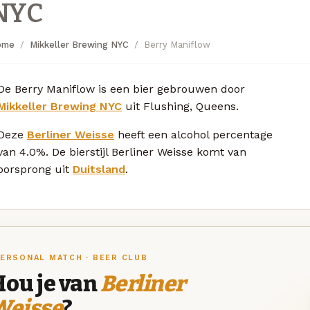
NYC
ome
Mikkeller Brewing NYC
Berry Maniflow
De Berry Maniflow is een bier gebrouwen door
Mikkeller Brewing NYC
uit Flushing, Queens.
Deze
Berliner Weisse
heeft een alcohol percentage
van 4.0%. De bierstijl Berliner Weisse komt van
oorsprong uit
Duitsland
.
ERSONAL MATCH · BEER CLUB
Hou je van
Berliner
Weisse
?