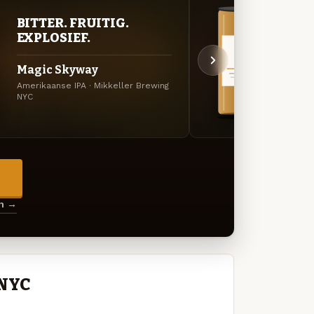
BITTER. FRUITIG.
VER
EXPLOSIEF.
UIT
Magic Skyway
Henr
Amerikaanse IPA · Mikkeller Brewing
APA · 
NYC
→
en →
 NYC