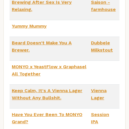
Brewing After Sex Is Very
Saison -
Relaxing.
farmhouse
Yummy Mummy
Beard Doesn't Make You A
Dubbele
Brewer.
Milkstout
MONYO x YeastFlow x Graphasel
All Together
Keep Calm, It's A Vienna Lager
Vienna
Without Any Bullshit.
Lager
Have You Ever Been To MONYO
Session
Grand?
IPA