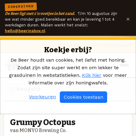
ZOMERSTAND
De Beer ligt met z'n voetjes in het zand.
T/m 10 augustus zijn
×
we wat minder goed bereikbaar en kan je levering 1 tot 4
werkdagen duren. Mailen werkt het snelst:
hello@beerinabox.nl
Ik heb een vraag
Contact
Inloggen
Koekje erbij?
De Beer houdt van cookies, het liefst met honing.
Zodat zijn site super werkt en om lekker te
grasduinen in webstatistieken.
Klik hier
voor meer
informatie over zijn honingwafels.
Navigatie
Voorkeuren
Cookies toestaan
AMERIKAANSE IPA · MONYO BREWING CO.
Grumpy Octopus
van MONYO Brewing Co.