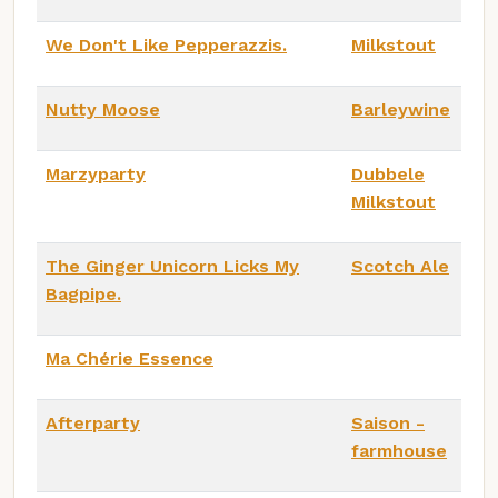
We Don't Like Pepperazzis.
Milkstout
Nutty Moose
Barleywine
Marzyparty
Dubbele
Milkstout
The Ginger Unicorn Licks My
Scotch Ale
Bagpipe.
Ma Chérie Essence
Afterparty
Saison -
farmhouse