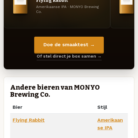
Flying Rabbit
Amerikaanse IPA · MONYO Brewing
Co.
Doe de smaaktest →
Of stel direct je box samen →
Andere bieren van MONYO
Brewing Co.
Bier
Stijl
Flying Rabbit
Amerikaan
se IPA