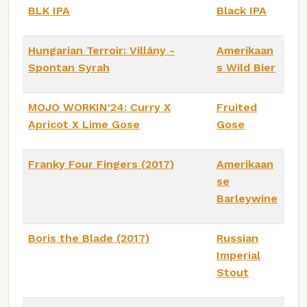
BLK IPA
Black IPA
Hungarian Terroir: Villány -
Amerikaan
Spontan Syrah
s Wild Bier
MOJO WORKIN'24: Curry X
Fruited
Apricot X Lime Gose
Gose
Franky Four Fingers (2017)
Amerikaan
se
Barleywine
Boris the Blade (2017)
Russian
Imperial
Stout