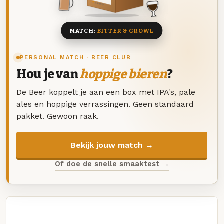
8 BIEREN
MATCH:
BITTER & GROWL
PERSONAL MATCH · BEER CLUB
Hou je van
hoppige bieren
?
De Beer koppelt je aan een box met IPA's, pale
ales en hoppige verrassingen. Geen standaard
pakket. Gewoon raak.
Bekijk jouw match →
Of doe de snelle smaaktest →