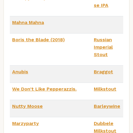
se IPA
Mahna Mahna
Boris the Blade (2018)
Russian
Imperial
Stout
Anubis
Braggot
We Don't Like Pepperazzis.
Milkstout
Nutty Moose
Barleywine
Marzyparty
Dubbele
Milkstout