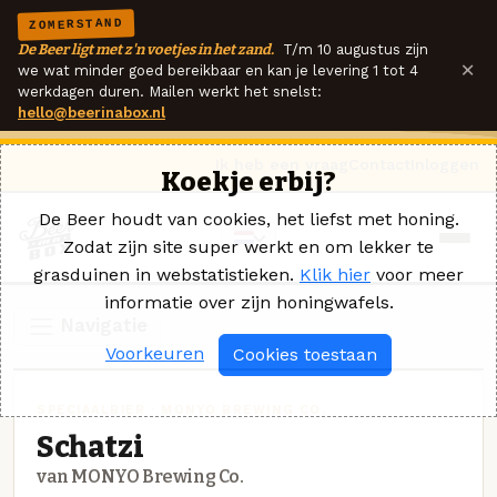
ZOMERSTAND
De Beer ligt met z'n voetjes in het zand.
T/m 10 augustus zijn
×
we wat minder goed bereikbaar en kan je levering 1 tot 4
werkdagen duren. Mailen werkt het snelst:
hello@beerinabox.nl
Ik heb een vraag
Contact
Inloggen
Koekje erbij?
De Beer houdt van cookies, het liefst met honing.
Zodat zijn site super werkt en om lekker te
grasduinen in webstatistieken.
Klik hier
voor meer
informatie over zijn honingwafels.
Navigatie
Voorkeuren
Cookies toestaan
SPECIAALBIER · MONYO BREWING CO.
Schatzi
van MONYO Brewing Co.