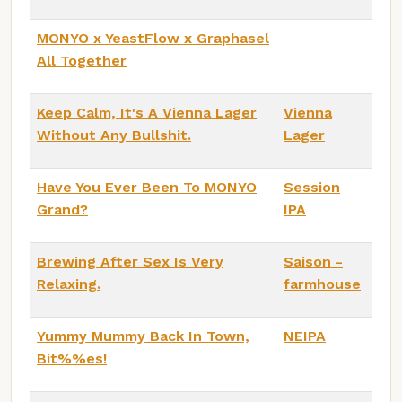
MONYO x YeastFlow x Graphasel
All Together
Keep Calm, It's A Vienna Lager
Vienna
Without Any Bullshit.
Lager
Have You Ever Been To MONYO
Session
Grand?
IPA
Brewing After Sex Is Very
Saison -
Relaxing.
farmhouse
Yummy Mummy Back In Town,
NEIPA
Bit%%es!