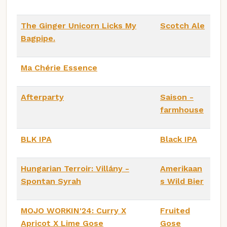
The Ginger Unicorn Licks My
Scotch Ale
Bagpipe.
Ma Chérie Essence
Afterparty
Saison -
farmhouse
BLK IPA
Black IPA
Hungarian Terroir: Villány -
Amerikaan
Spontan Syrah
s Wild Bier
MOJO WORKIN'24: Curry X
Fruited
Apricot X Lime Gose
Gose