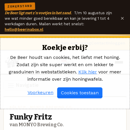
ZOMERSTAND
De Beer ligt met z'n voetjes in het zand.
T/m 10 augustus zijn
×
we wat minder goed bereikbaar en kan je levering 1 tot 4
werkdagen duren. Mailen werkt het snelst:
hello@beerinabox.nl
Ik heb een vraag
Contact
Inloggen
Koekje erbij?
De Beer houdt van cookies, het liefst met honing.
Zodat zijn site super werkt en om lekker te
grasduinen in webstatistieken.
Klik hier
voor meer
informatie over zijn honingwafels.
Navigatie
Voorkeuren
Cookies toestaan
KÖLSCH · MONYO BREWING CO.
Funky Fritz
van MONYO Brewing Co.