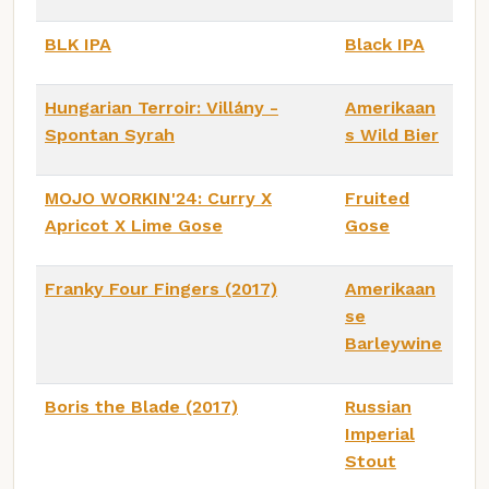
BLK IPA
Black IPA
Hungarian Terroir: Villány -
Amerikaan
Spontan Syrah
s Wild Bier
MOJO WORKIN'24: Curry X
Fruited
Apricot X Lime Gose
Gose
Franky Four Fingers (2017)
Amerikaan
se
Barleywine
Boris the Blade (2017)
Russian
Imperial
Stout