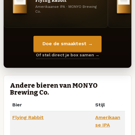
Flying Rabbit
Amerikaanse IPA · MONYO Brewing
Co.
Doe de smaaktest →
Of stel direct je box samen →
Andere bieren van MONYO
Brewing Co.
Bier
Stijl
Flying Rabbit
Amerikaan
se IPA