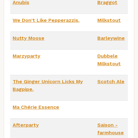
Anubis
Braggot
We Don't Like Pepperazzis.
Milkstout
Nutty Moose
Barleywine
Marzyparty
Dubbele
Milkstout
The Ginger Unicorn Licks My
Scotch Ale
Bagpipe.
Ma Chérie Essence
Afterparty
Saison -
farmhouse