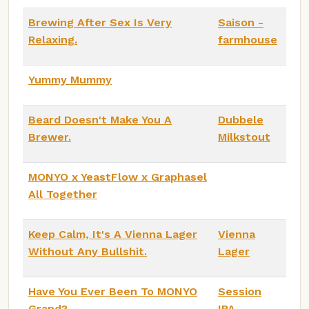
Brewing After Sex Is Very
Saison -
Relaxing.
farmhouse
Yummy Mummy
Beard Doesn't Make You A
Dubbele
Brewer.
Milkstout
MONYO x YeastFlow x Graphasel
All Together
Keep Calm, It's A Vienna Lager
Vienna
Without Any Bullshit.
Lager
Have You Ever Been To MONYO
Session
Grand?
IPA