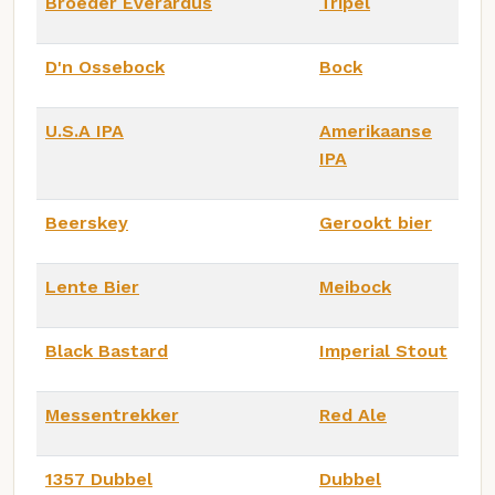
Broeder Everardus
Tripel
D'n Ossebock
Bock
U.S.A IPA
Amerikaanse
IPA
Beerskey
Gerookt bier
Lente Bier
Meibock
Black Bastard
Imperial Stout
Messentrekker
Red Ale
1357 Dubbel
Dubbel