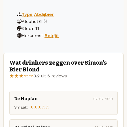
Type
Abdijbier
Alcohol
6
Kleur
11
Herkomst
België
Wat drinkers zeggen over Simon's
Bier Blond
★★★☆☆
3.2
uit 6 reviews
De Hopfan
02-02-2019
Smaak:
★★★☆☆