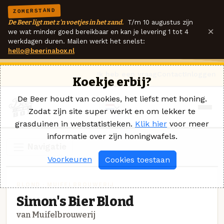
ZOMERSTAND
De Beer ligt met z'n voetjes in het zand.
T/m 10 augustus zijn
×
we wat minder goed bereikbaar en kan je levering 1 tot 4
werkdagen duren. Mailen werkt het snelst:
hello@beerinabox.nl
Ik heb een vraag
Contact
Inloggen
Koekje erbij?
De Beer houdt van cookies, het liefst met honing.
Zodat zijn site super werkt en om lekker te
grasduinen in webstatistieken.
Klik hier
voor meer
informatie over zijn honingwafels.
Navigatie
Voorkeuren
Cookies toestaan
BLOND · MUIFELBROUWERIJ
Simon's Bier Blond
van Muifelbrouwerij