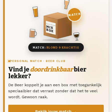
MATCH
DEZE MAAND
MIX
BOX
8 BIEREN
MATCH:
BLOND & KRACHTIG
PERSONAL MATCH · BEER CLUB
Vind je
doordrinkbaar
bier
lekker?
De Beer koppelt je aan een box met toegankelijk
speciaalbier dat verrast zonder dat het te veel
wordt. Gewoon raak.
Bekijk jouw match →