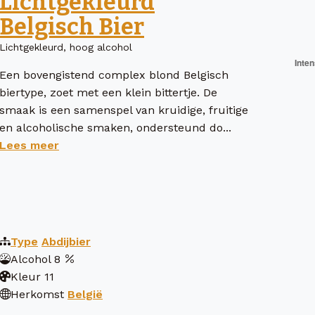
Lichtgekleurd
Belgisch Bier
Lichtgekleurd, hoog alcohol
Een bovengistend complex blond Belgisch
biertype, zoet met een klein bittertje. De
smaak is een samenspel van kruidige, fruitige
en alcoholische smaken, ondersteund do...
Lees meer
Type
Abdijbier
Alcohol
8
Kleur
11
Herkomst
België