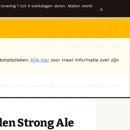
levering 1 tot 4 werkdagen duren. Mailen werkt
×
Ik heb een vraag
Contact
Inloggen
bstatistieken.
Klik hier
voor meer informatie over zijn
Bier adventskalender
Geef cadeau
Shop
Over Ons
den Strong Ale