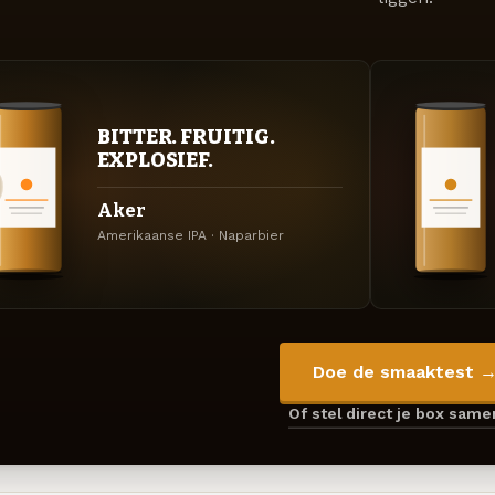
BITTER. FRUITIG.
EXPLOSIEF.
Aker
Amerikaanse IPA · Naparbier
Doe de smaaktest 
Of stel direct je box sam