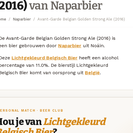
(2016)
van Naparbier
ome
Naparbier
Avant-Garde Belgian Golden Strong Ale (2016)
De Avant-Garde Belgian Golden Strong Ale (2016) is
een bier gebrouwen door
Naparbier
uit Noáin.
Deze
Lichtgekleurd Belgisch Bier
heeft een alcohol
percentage van 11.0%. De bierstijl Lichtgekleurd
Belgisch Bier komt van oorsprong uit
België
.
ERSONAL MATCH · BEER CLUB
Hou je van
Lichtgekleurd
elgisch Bier
?