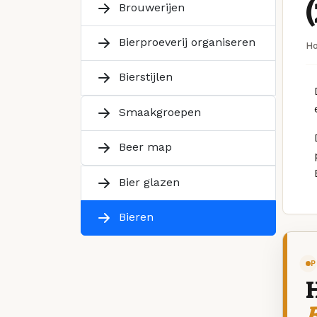
Brouwerijen
Bierproeverij organiseren
H
Bierstijlen
Smaakgroepen
Beer map
Bier glazen
Bieren
P
B