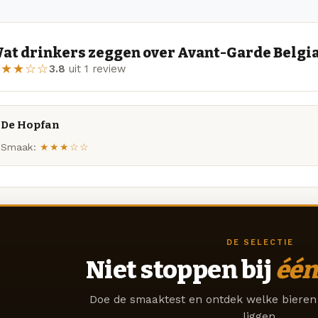
at drinkers zeggen over Avant-Garde Belgia
★★★☆☆
3.8
uit 1 review
De Hopfan
Smaak:
★★★☆☆
DE SELECTIE
Niet stoppen bij
één
Doe de smaaktest en ontdek welke bieren 
liggen.