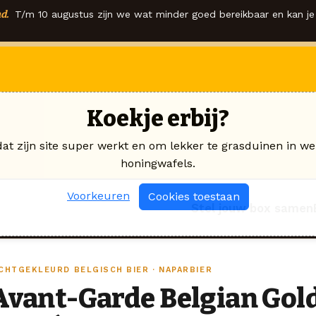
d.
T/m 10 augustus zijn we wat minder goed bereikbaar en kan je 
Koekje erbij?
dat zijn site super werkt en om lekker te grasduinen in we
honingwafels.
Voorkeuren
Cookies toestaan
Stel jouw box samen
ICHTGEKLEURD BELGISCH BIER · NAPARBIER
Avant-Garde Belgian Gol