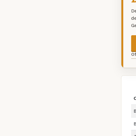
De
d
G
O
B