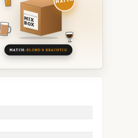
MATCH
DEZE MAAND
MIX
BOX
8 BIEREN
MATCH:
BLOND & KRACHTIG