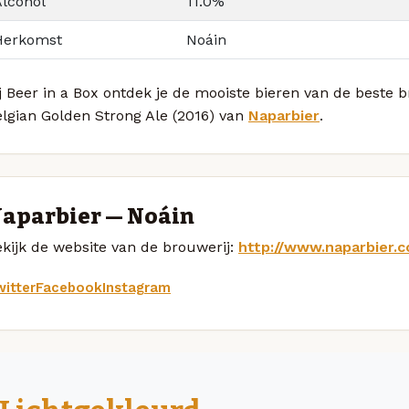
Alcohol
11.0%
Herkomst
Noáin
j Beer in a Box ontdek je de mooiste bieren van de beste
lgian Golden Strong Ale (2016) van
Naparbier
.
aparbier — Noáin
kijk de website van de brouwerij:
http://www.naparbier.
itter
Facebook
Instagram