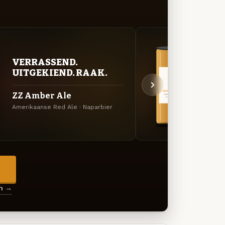
VERRASSEND.
BITT
UITGEKIEND. RAAK.
EXP
ZZ Amber Ale
Alie
Amerikaanse Red Ale · Naparbier
Belgis
→
en →