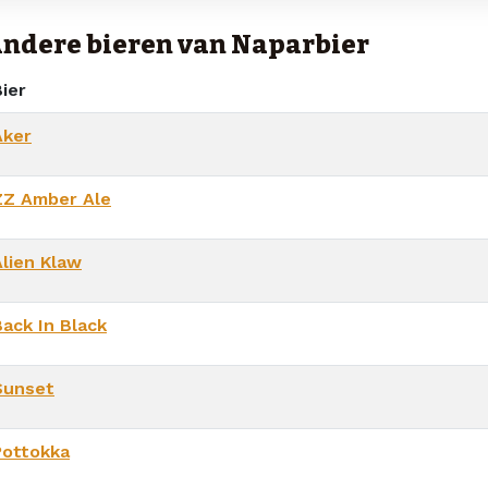
ndere bieren van Naparbier
ier
Aker
ZZ Amber Ale
Alien Klaw
Back In Black
Sunset
Pottokka