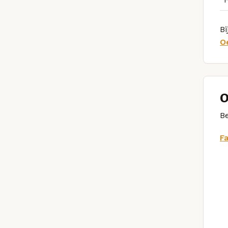
Bi
O
O
Be
F