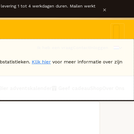
levering 1 tot 4 werkdagen duren. Mailen werkt
×
Ik heb een vraag
Contact
Inloggen
bstatistieken.
Klik hier
voor meer informatie over zijn
Bier adventskalender
Geef cadeau
Shop
Over Ons