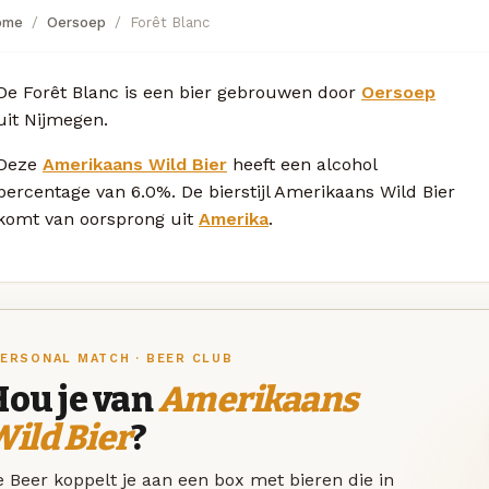
ome
Oersoep
Forêt Blanc
De Forêt Blanc is een bier gebrouwen door
Oersoep
uit Nijmegen.
Deze
Amerikaans Wild Bier
heeft een alcohol
percentage van 6.0%. De bierstijl Amerikaans Wild Bier
komt van oorsprong uit
Amerika
.
ERSONAL MATCH · BEER CLUB
Hou je van
Amerikaans
ild Bier
?
 Beer koppelt je aan een box met bieren die in