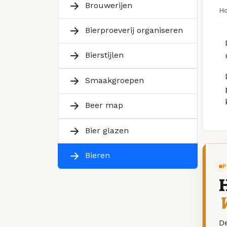
Brouwerijen
H
Bierproeverij organiseren
Bierstijlen
Smaakgroepen
Beer map
Bier glazen
Bieren
P
W
De