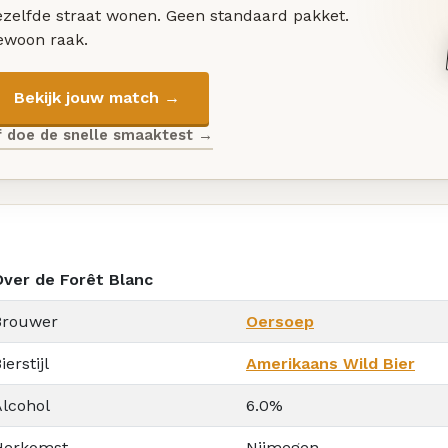
ezelfde straat wonen. Geen standaard pakket.
ewoon raak.
Bekijk jouw match →
f doe de snelle smaaktest →
Over de Forêt Blanc
Brouwer
Oersoep
ierstijl
Amerikaans Wild Bier
Alcohol
6.0%
Herkomst
Nijmegen