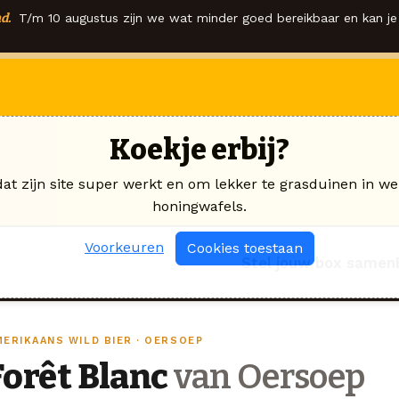
d.
T/m 10 augustus zijn we wat minder goed bereikbaar en kan je 
Koekje erbij?
dat zijn site super werkt en om lekker te grasduinen in we
honingwafels.
Voorkeuren
Cookies toestaan
Stel jouw box samen
MERIKAANS WILD BIER · OERSOEP
Forêt Blanc
van Oersoep