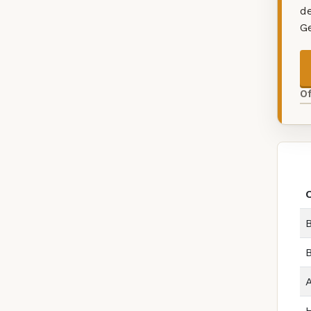
d
G
O
B