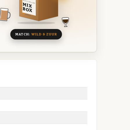
DEZE MAAND
MIX
BOX
8 BIEREN
MATCH:
WILD & ZUUR