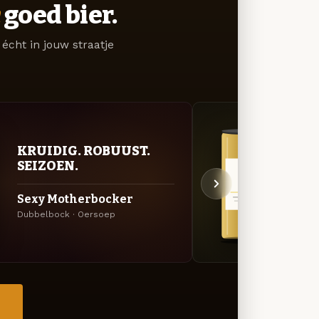
goed bier.
écht in jouw straatje
KRUIDIG. ROBUUST.
GOU
SEIZOEN.
ZAC
Sexy Motherbocker
Serg
Dubbelbock · Oersoep
Saison
→