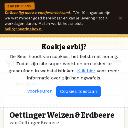
ZOMERSTAND
De Beer ligt met z'n voetjes in het zand.
T/m 10 augustus zijn
×
we wat minder goed bereikbaar en kan je levering 1 tot 4
werkdagen duren. Mailen werkt het snelst:
hello@beerinabox.nl
Ik heb een vraag
Contact
Inloggen
Koekje erbij?
De Beer houdt van cookies, het liefst met honing.
Zodat zijn site super werkt en om lekker te
grasduinen in webstatistieken.
Klik hier
voor meer
informatie over zijn honingwafels.
Navigatie
Voorkeuren
Cookies toestaan
RADLER · OETTINGER BRAUEREI
Oettinger Weizen & Erdbeere
van Oettinger Brauerei