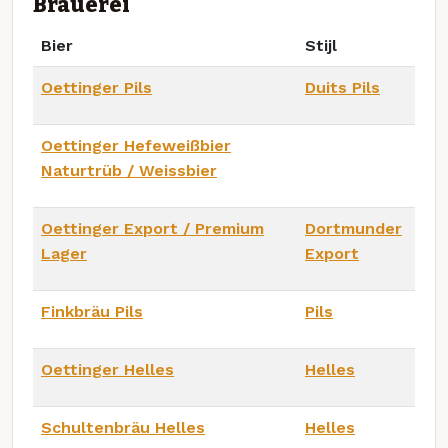
Brauerei
Bier
Stijl
Oettinger Pils
Duits Pils
Oettinger Hefeweißbier
Naturtrüb / Weissbier
Oettinger Export / Premium
Dortmunder
Lager
Export
Finkbräu Pils
Pils
Oettinger Helles
Helles
Schultenbräu Helles
Helles