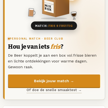
DEZE MAAND
MIX
BOX
8 BIEREN
MATCH:
FRIS & FRUITIG
PERSONAL MATCH · BEER CLUB
Hou je van iets
fris
?
De Beer koppelt je aan een box vol frisse bieren
en lichte ontdekkingen voor warme dagen.
Gewoon raak.
Bekijk jouw match →
Of doe de snelle smaaktest →