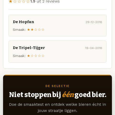
★☆☆☆☆
1.9
uit 2 reviews
De Hopfan
29-12-2018
Smaak:
★★☆☆☆
De Tripel-Tijger
19-04-2018
Smaak:
★☆☆☆☆
DE SELECTIE
Niet stoppen bij
één
goed bier.
Doe de smaaktest en ontdek welke bieren écht in
jouw straatje liggen.