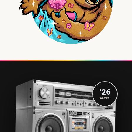
'26
SILVER