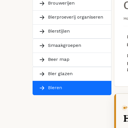
Brouwerijen
Bierproeverij organiseren
H
Bierstijlen
Smaakgroepen
Beer map
Bier glazen
Bieren
P
H