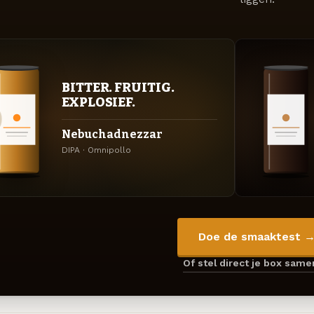
BITTER. FRUITIG.
EXPLOSIEF.
Nebuchadnezzar
DIPA · Omnipollo
Doe de smaaktest 
Of stel direct je box sam