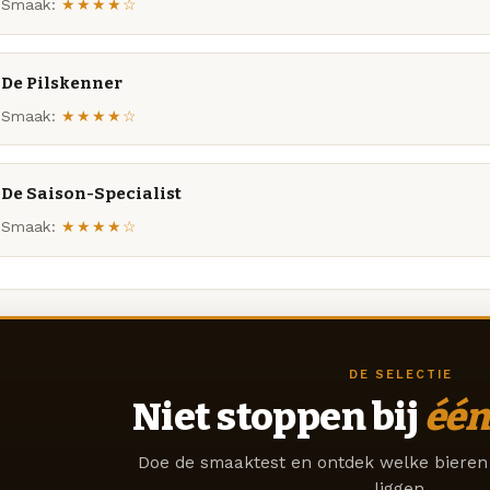
Smaak:
★★★★☆
De Pilskenner
Smaak:
★★★★☆
De Saison-Specialist
Smaak:
★★★★☆
DE SELECTIE
Niet stoppen bij
één
Doe de smaaktest en ontdek welke bieren 
liggen.