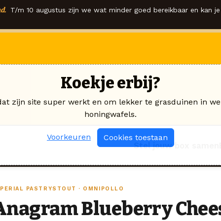
d.
T/m 10 augustus zijn we wat minder goed bereikbaar en kan je 
Koekje erbij?
dat zijn site super werkt en om lekker te grasduinen in we
honingwafels.
Voorkeuren
Cookies toestaan
Stel jouw box samen
MPERIAL PASTRYSTOUT · OMNIPOLLO
Anagram Blueberry Chee