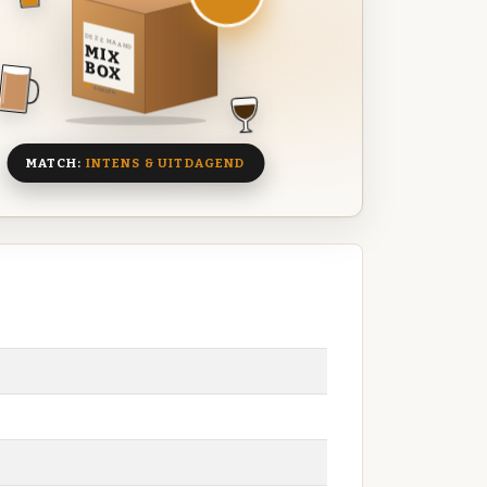
DEZE MAAND
MIX
BOX
8 BIEREN
MATCH:
INTENS & UITDAGEND