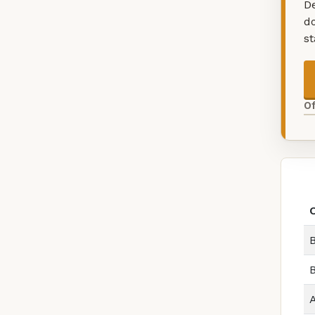
De
d
s
O
B