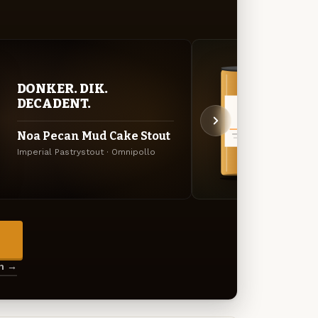
DONKER. DIK.
BITT
DECADENT.
EXP
Noa Pecan Mud Cake Stout
Zodi
Imperial Pastrystout · Omnipollo
Amerik
→
en →