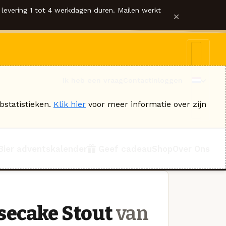
levering 1 tot 4 werkdagen duren. Mailen werkt
×
Ik heb een vraag
Contact
Inloggen
bstatistieken.
Klik hier
voor meer informatie over zijn
Bier adventskalender
Geef cadeau
Shop
Over Ons
secake Stout
van